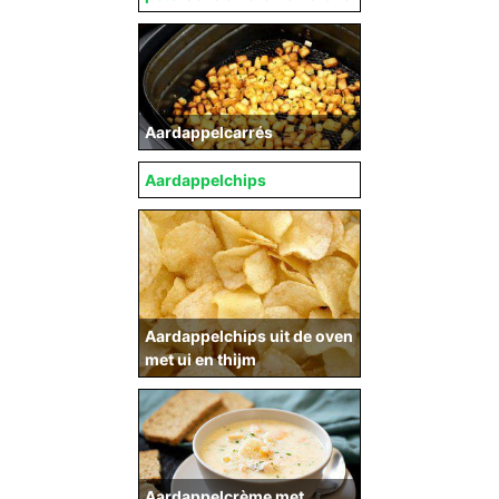
Aardappelcarrés
Aardappelchips
Aardappelchips uit de oven
met ui en thijm
Aardappelcrème met