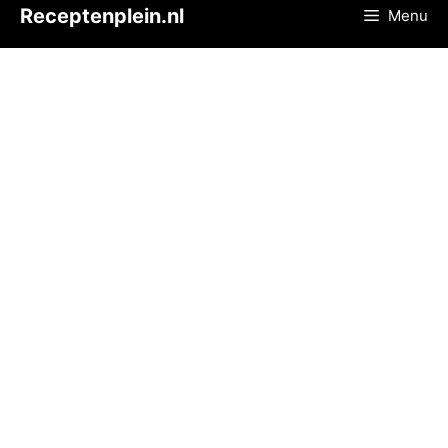
Ga
Receptenplein.nl
Menu
naar
de
inhoud