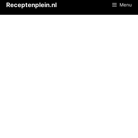
Ga
Receptenplein.nl
Menu
naar
de
inhoud