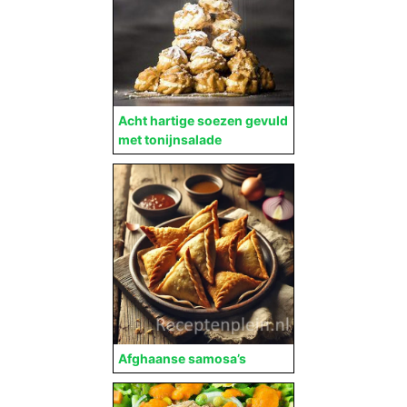
Acht hartige soezen gevuld
met tonijnsalade
Afghaanse samosa’s