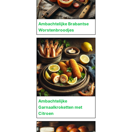
Ambachtelijke Brabantse
Worstenbroodjes
Ambachtelijke
Garnaalkroketten met
Citroen