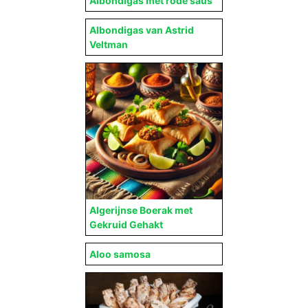
Albondigas met rode saus
Albondigas van Astrid
Veltman
Algerijnse Boerak met
Gekruid Gehakt
Aloo samosa