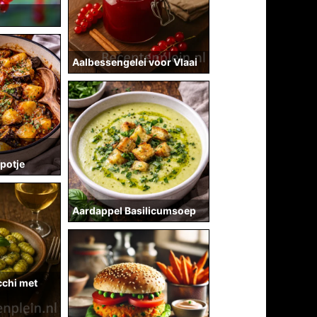
Aalbessengelei voor Vlaai
potje
Aardappel Basilicumsoep
chi met