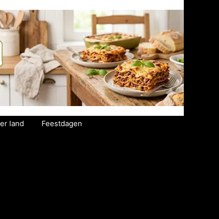
er land
Feestdagen