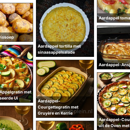
Aardappel toma
vissoep
Aardappel tortilla met
sinaasappelsalade
Aardappel-Ansj
Appelgratin met
seerde Ui
Aardappel-
Courgettegratin met
Gruyère en Kerrie
Aardappel-Cour
uit de Oven met