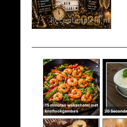
15 minuten wokschotel met
knoflookgamba’s
20 Second