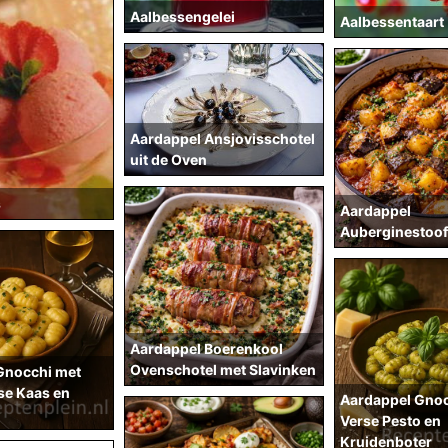
Aalbessengelei
Aalbessentaart
Aardappel Ansjovisschotel
uit de Oven
s
Aardappel
Auberginestoof
Aardappel Boerenkool
Ovenschotel met Slavinken
Gnocchi met
e Kaas en
Aardappel Gnoc
Verse Pesto en
Kruidenboter