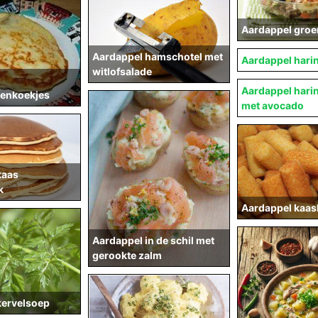
Aardappel groe
Aardappel hamschotel met
Aardappel hari
witlofsalade
Aardappel hari
enkoekjes
met avocado
kaas
k
Aardappel kaas
Aardappel in de schil met
gerookte zalm
kervelsoep