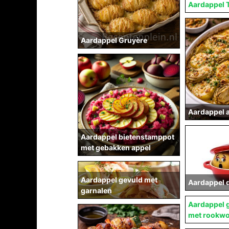
Aardappel T
Aardappel Gruyère
Aardappel a
Aardappel bietenstamppot
met gebakken appel
Aardappel gevuld met
Aardappel 
garnalen
Aardappel 
met rookwo