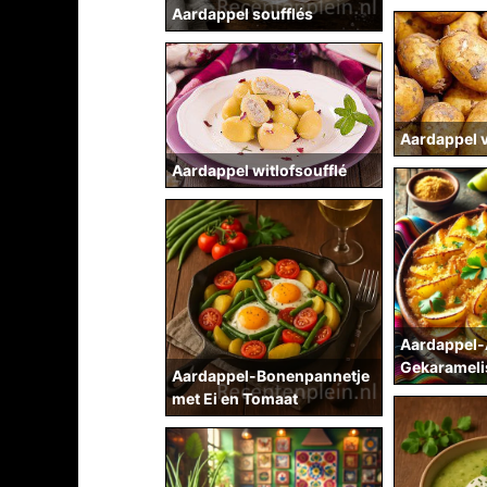
Aardappel soufflés
Aardappel 
Aardappel witlofsoufflé
Aardappel-
Gekarameli
Aardappel-Bonenpannetje
met Ei en Tomaat