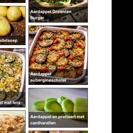
Aardappel Groenten
Burger
ndelsoep
Aardappel
aubergineschotel
l met feta
Aardappel en preitaart met
cantharellen