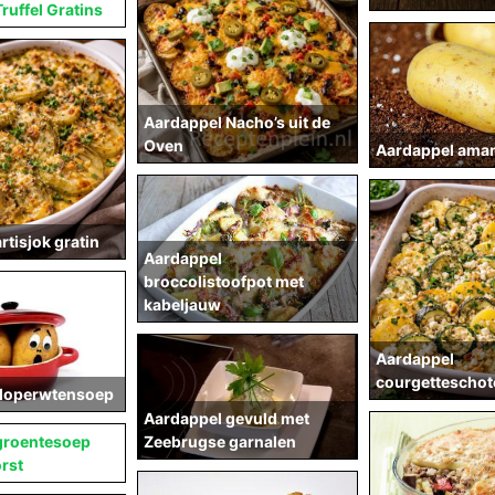
ruffel Gratins
Aardappel Nacho’s uit de
Oven
Aardappel ama
rtisjok gratin
Aardappel
broccolistoofpot met
kabeljauw
Aardappel
courgetteschote
doperwtensoep
Aardappel gevuld met
Zeebrugse garnalen
groentesoep
rst