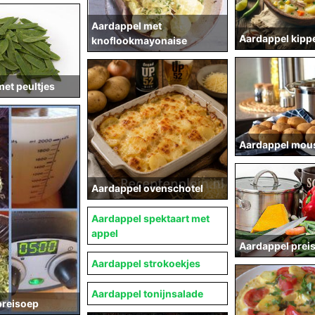
Aardappel met
Aardappel kip
knoflookmayonaise
et peultjes
Aardappel mous
Aardappel ovenschotel
Aardappel spektaart met
appel
Aardappel prei
Aardappel strokoekjes
Aardappel tonijnsalade
preisoep