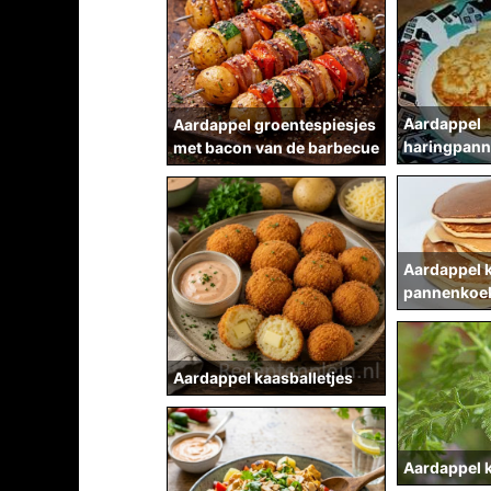
Aardappel
Aardappel groentespiesjes
haringpann
met bacon van de barbecue
Aardappel 
pannenkoe
Aardappel kaasballetjes
Aardappel 