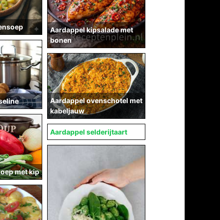
pensoep
Aardappel kipsalade met
bonen
Aardappel ovenschotel met
eline
kabeljauw
Aardappel selderijtaart
soep met kip