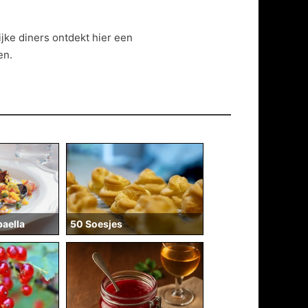
jke diners ontdekt hier een
en.
50 Soesjes
paella