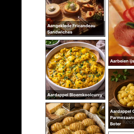
Aangeklede Fricandeau
Sandwiches
Aarbeien ij
Aardappel Bloemkoolcurry
Aardappel 
Parmezaans
Boter