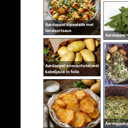
Aardappel kipsalade met
tandoorisaus
Aardappel m
Aardappel ovenschotel met
kabeljauw in folie
Aardappel 