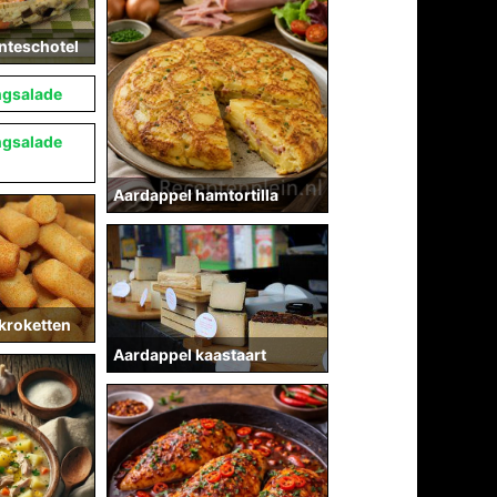
nteschotel
ngsalade
ngsalade
Aardappel hamtortilla
kroketten
Aardappel kaastaart