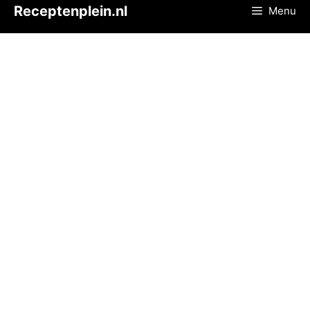
Ga
Receptenplein.nl
Menu
naar
de
inhoud