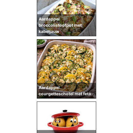
Aardappel
broccolistoofpot met
kabeljauw
Aardappel
courgetteschotel met feta