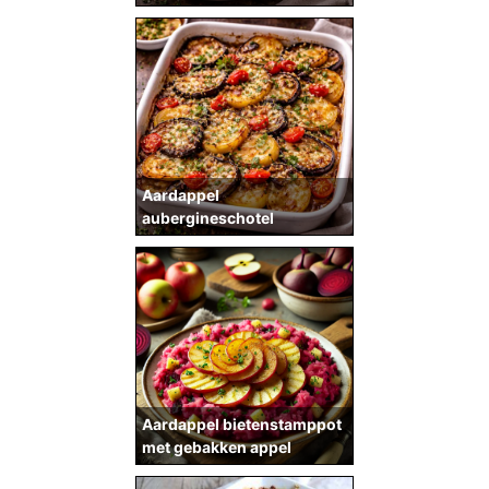
Aardappel
aubergineschotel
Aardappel bietenstamppot
met gebakken appel