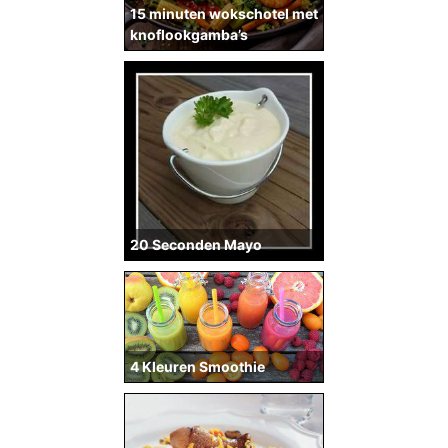
15 minuten wokschotel met
knoflookgamba’s
20 Seconden Mayo
4 Kleuren Smoothie