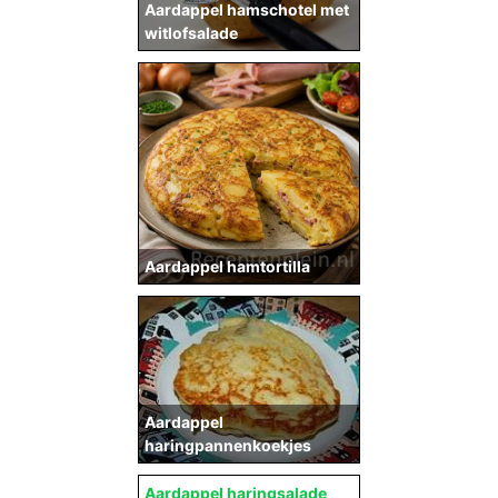
Aardappel hamschotel met
witlofsalade
Aardappel hamtortilla
Aardappel
haringpannenkoekjes
Aardappel haringsalade