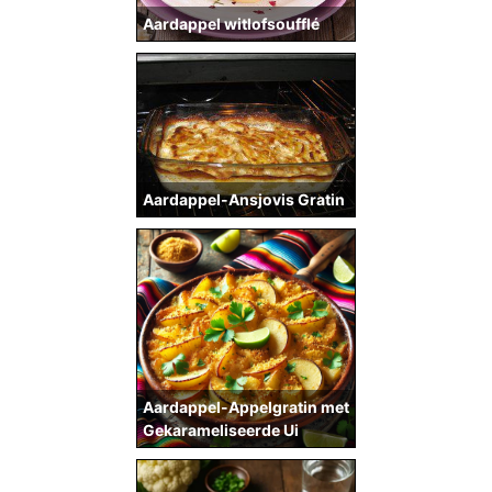
Aardappel witlofsoufflé
Aardappel-Ansjovis Gratin
Aardappel-Appelgratin met
Gekarameliseerde Ui