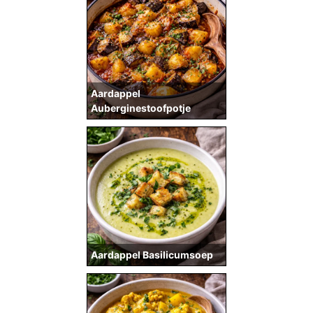
Aardappel
Auberginestoofpotje
Aardappel Basilicumsoep