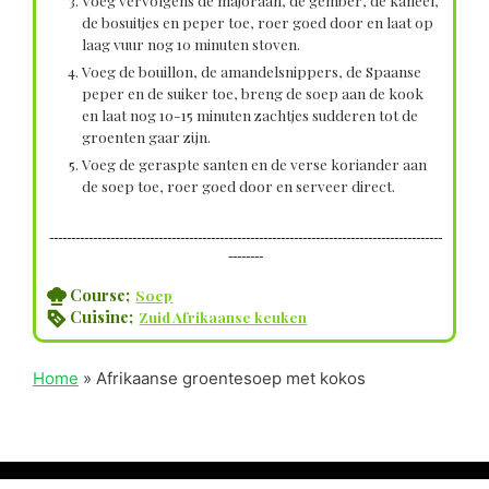
Voeg vervolgens de majoraan, de gember, de kaneel,
de bosuitjes en peper toe, roer goed door en laat op
laag vuur nog 10 minuten stoven.
Voeg de bouillon, de amandelsnippers, de Spaanse
peper en de suiker toe, breng de soep aan de kook
en laat nog 10-15 minuten zachtjes sudderen tot de
groenten gaar zijn.
Voeg de geraspte santen en de verse koriander aan
de soep toe, roer goed door en serveer direct.
------------------------------------------------------------------------------------------
--------
Course;
Soep
Cuisine;
Zuid Afrikaanse keuken
Home
»
Afrikaanse groentesoep met kokos