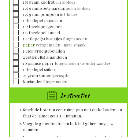
▢
175
gram
koolrabi
in blokjes
▢
175
gram
zoete aardappel
in blokjes
▢
175
gram
pompoen
in blokjes
▢
1
theelepel
majoraan
▢
1/2
theelepel
gember
▢
1/4
theelepel
kaneel
▢
1
eetlepel(s)
bosuitjes
fijngesneden
▢
peper
versgemalen / naar smaak
▢
1
liter
groentebouillon
▢
2
eetlepel(s)
amandelen
▢
1
Spaanse peper
fijngesneden / zonder zaadjes
▢
1
theelepel
suiker
▢
25
gram
santen
geraspte
▢
koriander
fijngesneden
Instructies
Smelt de boter in een ruime pan met dikke bodem en
fruit de ui met zout ± 4 minuten.
Voeg de groenten toe en bak het geheel nog 3-4
minuten.