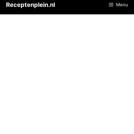
Ga
Receptenplein.nl
Menu
naar
de
inhoud