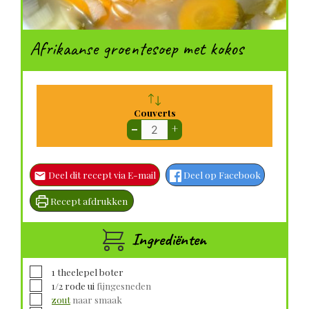
Afrikaanse groentesoep met kokos
Couverts
–
+
Deel dit recept via E-mail
Deel op Facebook
Recept afdrukken
Ingrediënten
▢
1
theelepel
boter
▢
1/2
rode ui
fijngesneden
▢
zout
naar smaak