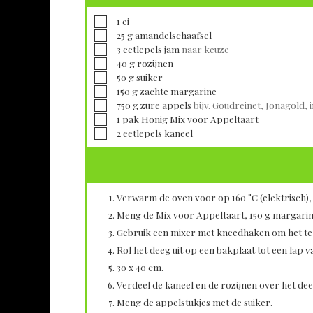
▢
1
ei
▢
25
g
amandelschaafsel
▢
3
eetlepels
jam
naar keuze
▢
40
g
rozijnen
▢
50
g
suiker
▢
150
g
zachte margarine
▢
750
g
zure appels
bijv. Goudreinet, Jonagold, i
▢
1
pak
Honig Mix voor Appeltaart
▢
2
eetlepels
kaneel
Verwarm de oven voor op 160 °C (elektrisch), 1
Meng de Mix voor Appeltaart, 150 g margarine
Gebruik een mixer met kneedhaken om het te 
Rol het deeg uit op een bakplaat tot een lap v
30 x 40 cm.
Verdeel de kaneel en de rozijnen over het dee
Meng de appelstukjes met de suiker.