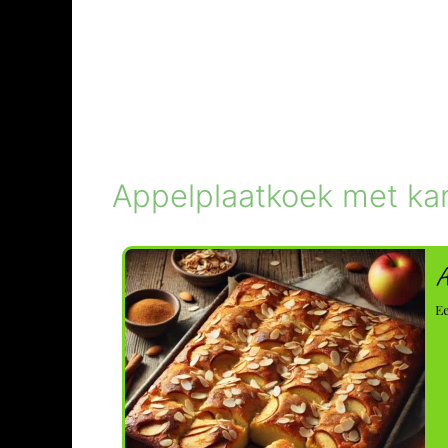
Appelplaatkoek met ka
A
Ee