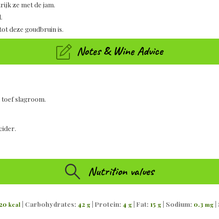
rijk ze met de jam.
.
ot deze goudbruin is.
Notes & Wine Advice
n toef slagroom.
cider.
Nutrition values
20
|
Carbohydrates:
42
|
Protein:
4
|
Fat:
15
|
Sodium:
0.3
|
kcal
g
g
g
mg