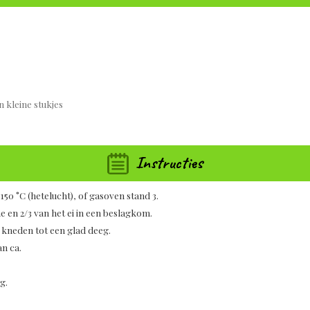
n kleine stukjes
Instructies
50 °C (hetelucht), of gasoven stand 3.
 en 2/3 van het ei in een beslagkom.
kneden tot een glad deeg.
an ca.
g.