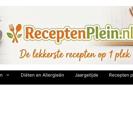
en
Diëten en Allergieën
Jaargetijde
Recepten p