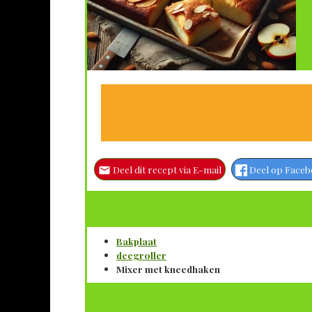
Deel dit recept via E-mail
Deel op Face
Bakplaat
deegroller
Mixer met kneedhaken