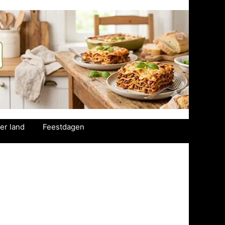
er land
Feestdagen