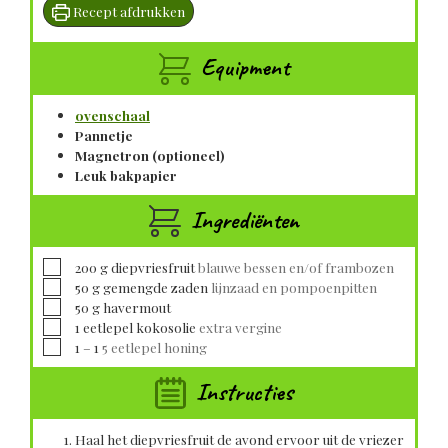
Recept afdrukken
Equipment
ovenschaal
Pannetje
Magnetron (optioneel)
Leuk bakpapier
Ingrediënten
▢
200
g
diepvriesfruit
blauwe bessen en/of frambozen
▢
50
g
gemengde zaden
lijnzaad en pompoenpitten
▢
50
g
havermout
▢
1
eetlepel
kokosolie
extra vergine
▢
1
– 1
5 eetlepel honing
Instructies
Haal het diepvriesfruit de avond ervoor uit de vriezer