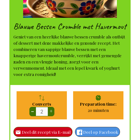
Blauwe Bessen Crumble met Havermout
Geniet van een heerlijke blauwe bessen crumble als ontbijt
of dessert met deze makkelijke en gezonde recept. Het
combineren van sappige blauwe bessen met een
knapperige havermoutcrumble, verrijkt met gemengde
zaden en een vleugje honing, zorgt voor een
verwenmoment. Ideaal met een lepel kwark of yoghurt
voor extra romigheid!
Couverts
Preparation time:
minuten
20
minuten
–
+
Deel dit recept via E-mail
Deel op Facebook