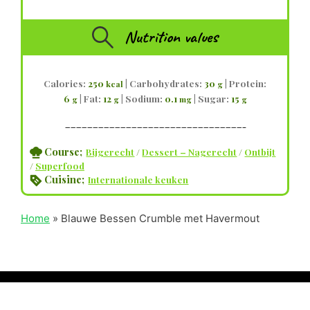
Nutrition values
Calories:
250
|
Carbohydrates:
30
|
Protein:
kcal
g
6
|
Fat:
12
|
Sodium:
0.1
|
Sugar:
15
g
g
mg
g
————————————————————————————————–
Course;
Bijgerecht
/
Dessert – Nagerecht
/
Ontbijt
/
Superfood
Cuisine;
Internationale keuken
Home
»
Blauwe Bessen Crumble met Havermout