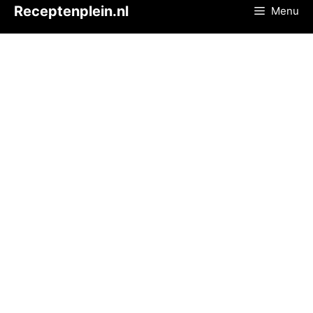
Ga
Receptenplein.nl
Menu
naar
de
inhoud