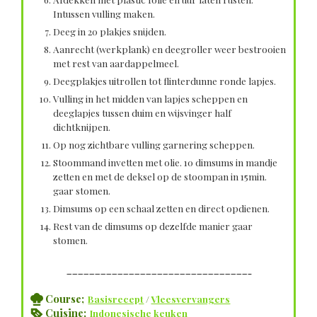
Intussen vulling maken.
Deeg in 20 plakjes snijden.
Aanrecht (werkplank) en deegroller weer bestrooien
met rest van aardappelmeel.
Deegplakjes uitrollen tot flinterdunne ronde lapjes.
Vulling in het midden van lapjes scheppen en
deeglapjes tussen duim en wijsvinger half
dichtknijpen.
Op nog zichtbare vulling garnering scheppen.
Stoommand invetten met olie. 10 dimsums in mandje
zetten en met de deksel op de stoompan in 15min.
gaar stomen.
Dimsums op een schaal zetten en direct opdienen.
Rest van de dimsums op dezelfde manier gaar
stomen.
————————————————————————————————–
Course;
Basisrecept
/
Vleesvervangers
Cuisine;
Indonesische keuken