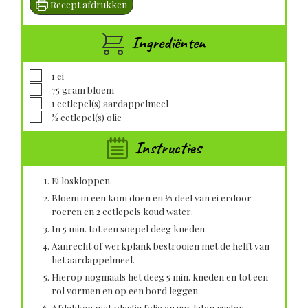
Recept afdrukken
Ingrediënten
▢
1
ei
▢
75
gram
bloem
▢
1
eetlepel(s)
aardappelmeel
▢
½
eetlepel(s)
olie
Instructies
Ei loskloppen.
Bloem in een kom doen en ⅓ deel van ei erdoor
roeren en 2 eetlepels koud water.
In 5 min. tot een soepel deeg kneden.
Aanrecht of werkplank bestrooien met de helft van
het aardappelmeel.
Hierop nogmaals het deeg 5 min. kneden en tot een
rol vormen en op een bord leggen.
Afdekken met plastic folie en uur laten rusten.