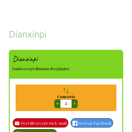
Dianxinpi
Dianxinpi
basisrecept dimsum deeglapjes
Couverts
–
+
Deel dit recept via E-mail
Deel op Facebook