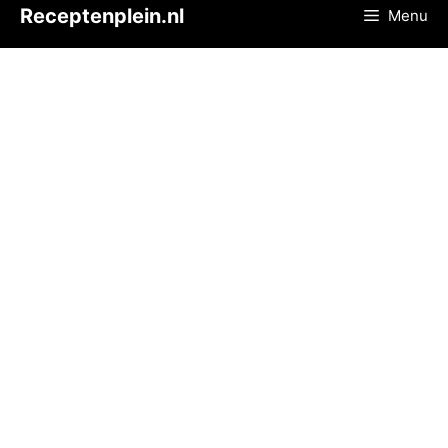
Ga
Receptenplein.nl
Menu
naar
de
inhoud