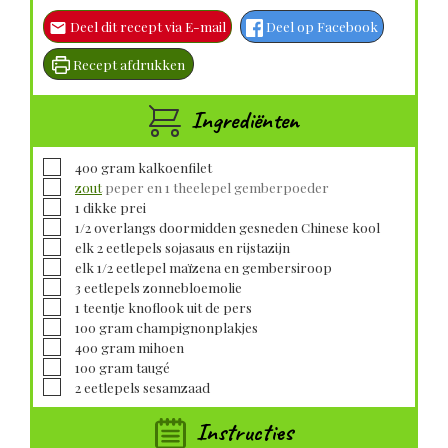
Deel dit recept via E-mail
Deel op Facebook
Recept afdrukken
Ingrediënten
▢
400
gram
kalkoenfilet
▢
zout
peper en 1 theelepel gemberpoeder
▢
1
dikke prei
▢
1/2
overlangs doormidden gesneden Chinese kool
▢
elk 2 eetlepels sojasaus en rijstazijn
▢
elk 1/2 eetlepel maïzena en gembersiroop
▢
3
eetlepels
zonnebloemolie
▢
1
teentje
knoflook uit de pers
▢
100
gram
champignonplakjes
▢
400
gram
mihoen
▢
100
gram
taugé
▢
2
eetlepels
sesamzaad
Instructies