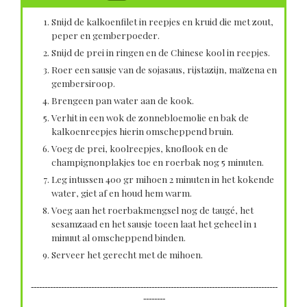
Snijd de kalkoenfilet in reepjes en kruid die met zout,
peper en gemberpoeder.
Snijd de prei in ringen en de Chinese kool in reepjes.
Roer een sausje van de sojasaus, rijstazijn, maïzena en
gembersiroop.
Brengeen pan water aan de kook.
Verhit in een wok de zonnebloemolie en bak de
kalkoenreepjes hierin omscheppend bruin.
Voeg de prei, koolreepjes, knoflook en de
champignonplakjes toe en roerbak nog 5 minuten.
Leg intussen 400 gr mihoen 2 minuten in het kokende
water, giet af en houd hem warm.
Voeg aan het roerbakmengsel nog de taugé, het
sesamzaad en het sausje toeen laat het geheel in 1
minuut al omscheppend binden.
Serveer het gerecht met de mihoen.
------------------------------------------------------------------------------------------
--------