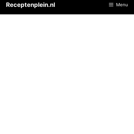
Ga
Receptenplein.nl
Menu
naar
de
inhoud