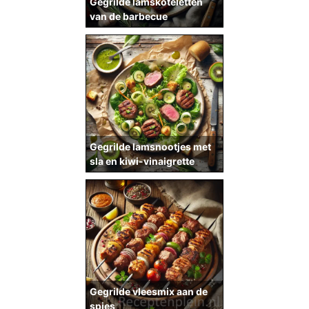
Gegrilde lamskoteletten
van de barbecue
Gegrilde lamsnootjes met
sla en kiwi-vinaigrette
Gegrilde vleesmix aan de
spies