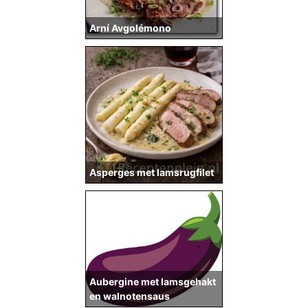
Arní Avgolémono
Asperges met lamsrugfilet
Aubergine met lamsgehakt
en walnotensaus