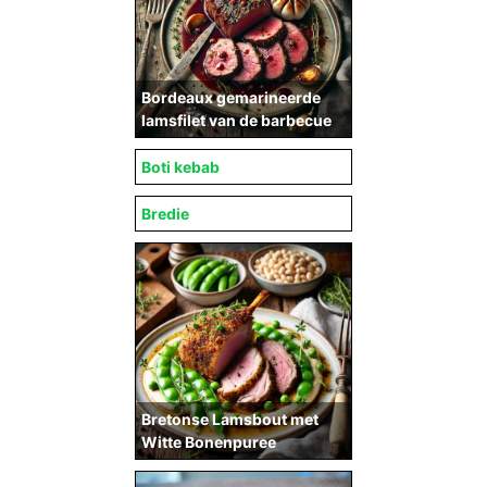
Bordeaux gemarineerde
lamsfilet van de barbecue
Boti kebab
Bredie
Bretonse Lamsbout met
Witte Bonenpuree