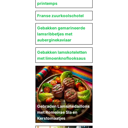
printemps
Franse zuurkoolschotel
Gebakken gemarineerde
lamsribbetjes met
auberginekaviaar
Gebakken lamskoteletten
met limoenknoflooksaus
Gebraden Lamsmedaillons
met Romeinse Sla en
Kerstomaatjes