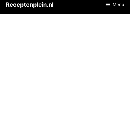
Ga
Receptenplein.nl
Menu
naar
de
inhoud