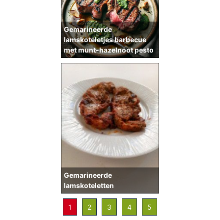
Gemarineerde
lamskoteletjes barbecue
met munt-hazelnoot pesto
Gemarineerde
lamskoteletten
1
2
3
4
5