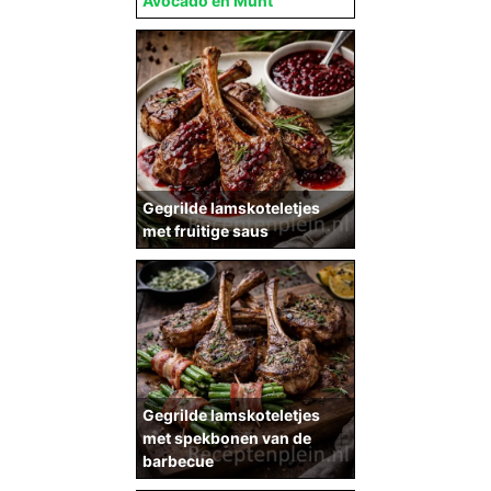
Avocado en Munt
Gegrilde lamskoteletjes
met fruitige saus
Gegrilde lamskoteletjes
met spekbonen van de
barbecue