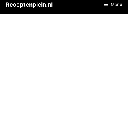
Ga
Receptenplein.nl
Menu
naar
de
inhoud