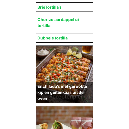
BrieTortilla’s
Chorizo aardappel ui
tortilla
Dubbele tortilla
Enchilada’s met gerookte
kip en geitenkaas uit de
oven