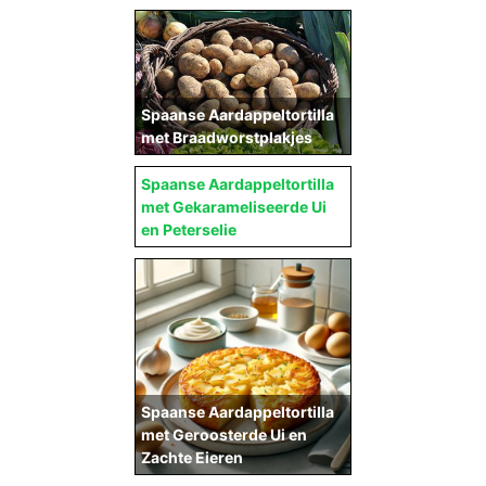
Spaanse Aardappeltortilla
met Braadworstplakjes
Spaanse Aardappeltortilla
met Gekarameliseerde Ui
en Peterselie
Spaanse Aardappeltortilla
met Geroosterde Ui en
Zachte Eieren