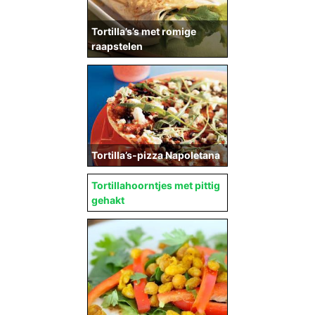
Tortilla’s’s met romige
raapstelen
Tortilla’s-pizza Napoletana
Tortillahoorntjes met pittig
gehakt