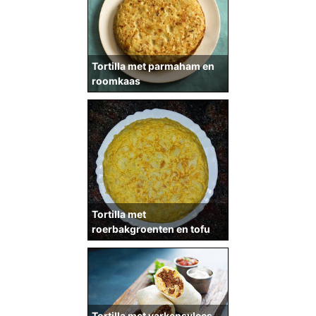
Tortilla met parmaham en
roomkaas
Tortilla met
roerbakgroenten en tofu
Tortilla met varkensvlees