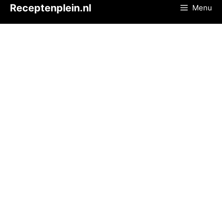
Ga
Receptenplein.nl
Menu
naar
de
inhoud