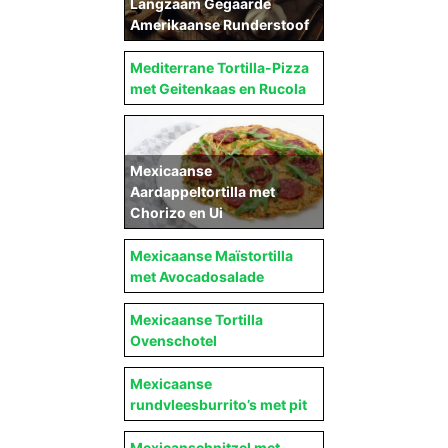
Langzaam Gegaarde
Amerikaanse Runderstoof
Mediterrane Tortilla-Pizza
met Geitenkaas en Rucola
Mexicaanse
Aardappeltortilla met
Chorizo en Ui
Mexicaanse Maïstortilla
met Avocadosalade
Mexicaanse Tortilla
Ovenschotel
Mexicaanse
rundvleesburrito’s met pit
Mexicanschnitzel met