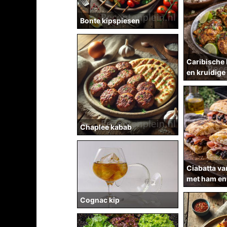
Bonte kipspiesen
Caribische 
en kruidige
Chaplee kabab
Ciabatta va
met ham en
Cognac kip