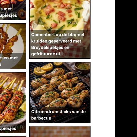
es met
Spiesjes
Camenbert op de bbqmet
kruiden geserveerd met
Breydelspekjes en
gefrituurde ui
esen met
e
Citroendrumsticks van de
barbecue
spiesjes