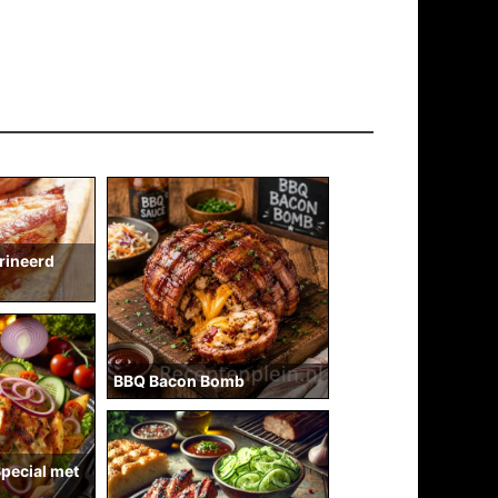
rineerd
BBQ Bacon Bomb
pecial met