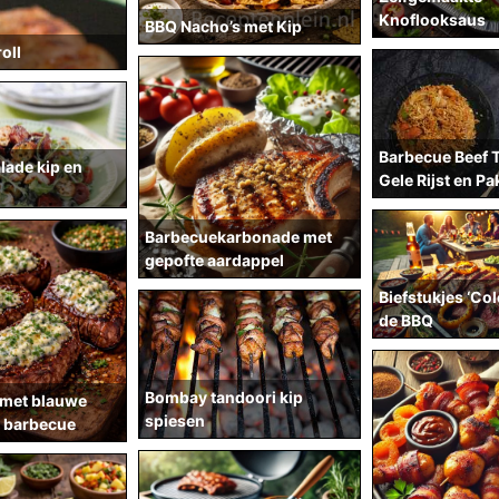
Knoflooksaus
BBQ Nacho’s met Kip
oll
Barbecue Beef T
lade kip en
Gele Rijst en Pa
Barbecuekarbonade met
gepofte aardappel
Biefstukjes ‘Co
de BBQ
Bombay tandoori kip
 met blauwe
spiesen
e barbecue