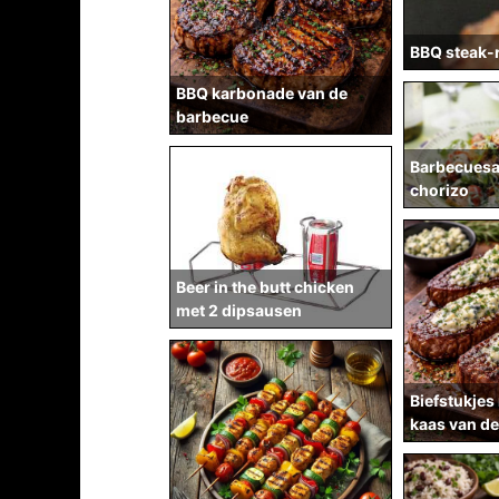
BBQ steak-r
BBQ karbonade van de
barbecue
Barbecuesa
chorizo
Beer in the butt chicken
met 2 dipsausen
Biefstukjes
kaas van d