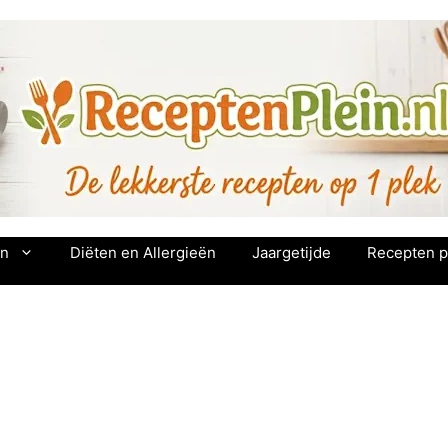
en
Diëten en Allergieën
Jaargetijde
Recepten p