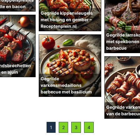
tte en bacon
Gegrilde kippenvleugels
met honing en gember –
Receptenplein.nl
Gegrilde lamsko
met spekbonen 
barbecue
undsbrochetten
 en ajuin
Gegrilde
varkensmedaillons
barbecue met basilicum
Gegrilde varke
van de barbecu
1
2
3
4