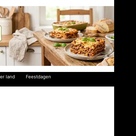
er land
Feestdagen