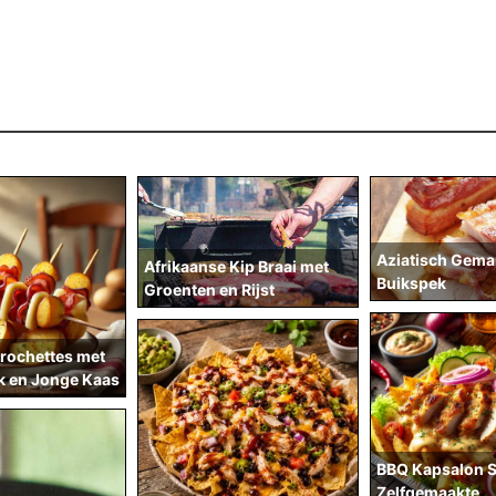
Aziatisch Gema
Afrikaanse Kip Braai met
Buikspek
Groenten en Rijst
rochettes met
k en Jonge Kaas
BBQ Kapsalon S
Zelfgemaakte