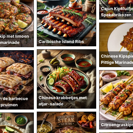
Cajun Kipkluifj
Spekabrikozen 
kip met limoen
Caribische Island Ribs
 marinade
Chinese Kipspi
Pittige Marinad
Chinese krabbetjes met
n de barbecue
atjar-salade
 pruimen
Citroengraskip