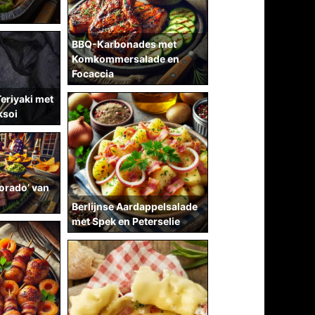
BBQ-Karbonades met
Komkommersalade en
Focaccia
eriyaki met
ksoi
lorado’ van
Berlijnse Aardappelsalade
met Spek en Peterselie