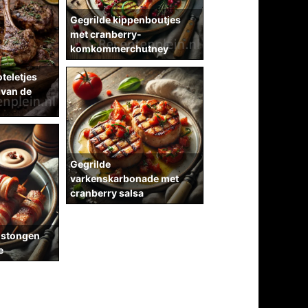
Gegrilde kippenboutjes
met cranberry-
komkommerchutney
teletjes
van de
Gegrilde
varkenskarbonade met
cranberry salsa
nstongen
e