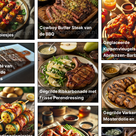
Cowboy Butter Steak van
de BBQ
piesjes
Geglaceerde
Kippenvleugels
Abrikozen-Bar
té van
rde
as
Gegrilde Ribkarbonade met
Frisse Perendressing
Gegrilde Varke
Mosterdolie en
rdappelspiesjes