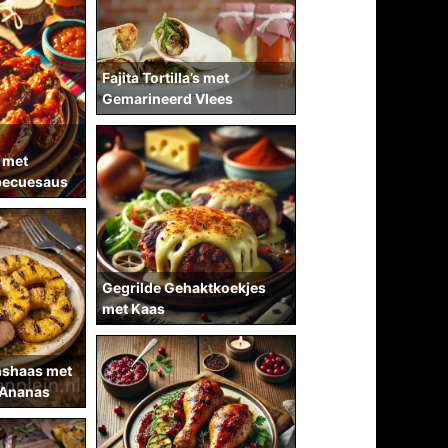
Fajita Tortilla’s met
Gemarineerd Vlees
 met
becuesaus
Gegrilde Gehaktkoekjes
met Kaas
nshaas met
 Ananas