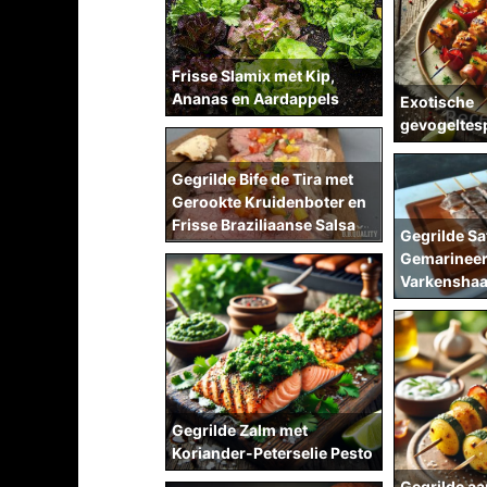
Frisse Slamix met Kip,
Ananas en Aardappels
Exotische
gevogeltes
Gegrilde Bife de Tira met
Gerookte Kruidenboter en
Frisse Braziliaanse Salsa
Gegrilde Sa
Gemarinee
Varkensha
Gegrilde Zalm met
Koriander-Peterselie Pesto
Gegrilde aa