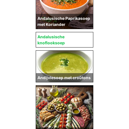
Andalusische Paprikasoep
met Koriander
Andalusische
knoflooksoep
Andijviesoep met croûtons