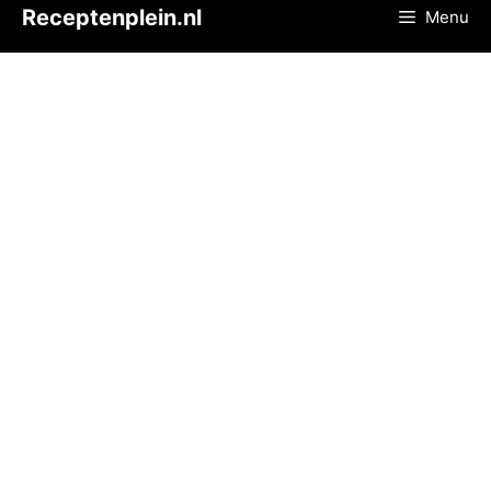
Ga
Receptenplein.nl
Menu
naar
de
inhoud