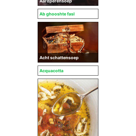
Aardperensoep
Ab ghooshte fasl
Acht schattensoep
Acquacotta