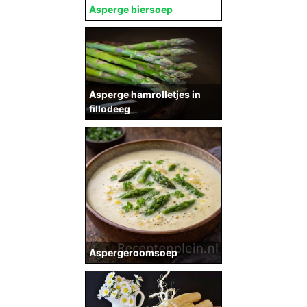
Asperge biersoep
Asperge hamrolletjes in
fillodeeg
Aspergeroomsoep