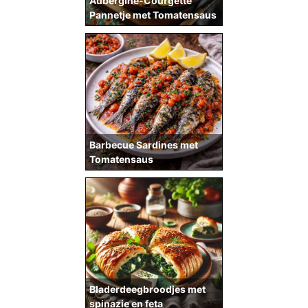
Aubergine-Courgette
Pannetje met Tomatensaus
Barbecue Sardines met
Tomatensaus
Bladerdeegbroodjes met
spinazie en feta