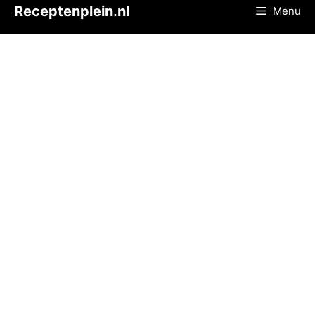
Ga
Receptenplein.nl
Menu
naar
de
inhoud