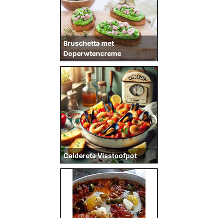
Bruschetta met
Doperwtencreme
Caldereta Visstoofpot