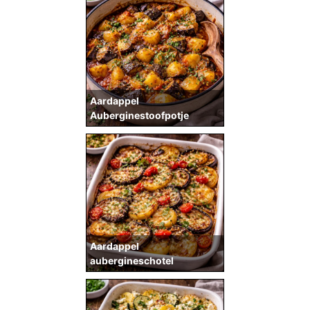
Aardappel
Auberginestoofpotje
Aardappel
aubergineschotel