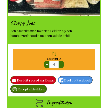
Sloppy Joes
Een Amerikaanse favoriet. Lekker op een
hamburgerbroodje met een salade erbij
Couverts
–
+
Deel dit recept via E-mail
Deel op Facebook
Recept afdrukken
Ingrediënten