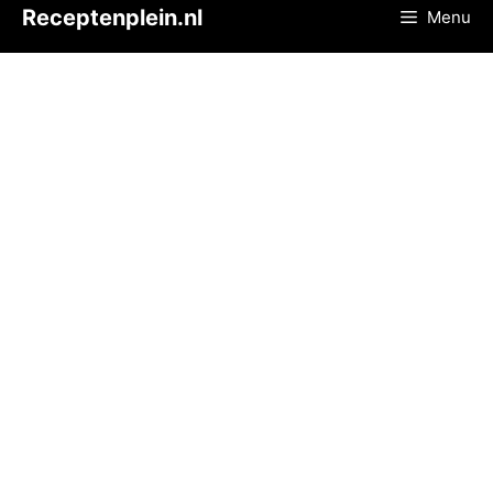
Ga
Receptenplein.nl
Menu
naar
de
inhoud