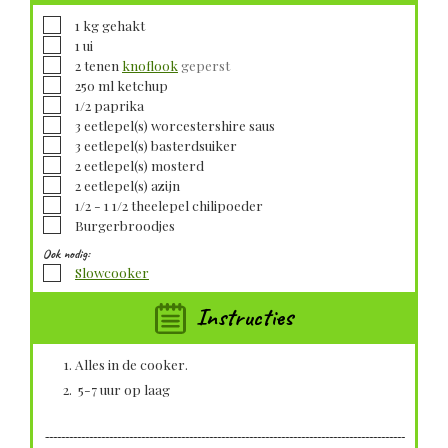
▢
1
kg
gehakt
▢
1
ui
▢
2
tenen
knoflook
geperst
▢
250
ml
ketchup
▢
1/2
paprika
▢
3
eetlepel(s)
worcestershire saus
▢
3
eetlepel(s)
basterdsuiker
▢
2
eetlepel(s)
mosterd
▢
2
eetlepel(s)
azijn
▢
1/2 - 1 1/2
theelepel
chilipoeder
▢
Burgerbroodjes
Ook nodig:
▢
Slowcooker
Instructies
Alles in de cooker.
5-7 uur op laag
------------------------------------------------------------------------------------------