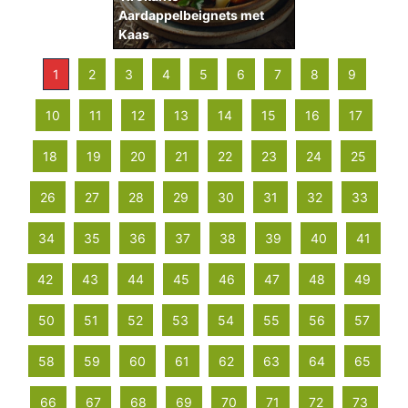
Aardappelbeignets met
Kaas
1
2
3
4
5
6
7
8
9
10
11
12
13
14
15
16
17
18
19
20
21
22
23
24
25
26
27
28
29
30
31
32
33
34
35
36
37
38
39
40
41
42
43
44
45
46
47
48
49
50
51
52
53
54
55
56
57
58
59
60
61
62
63
64
65
66
67
68
69
70
71
72
73