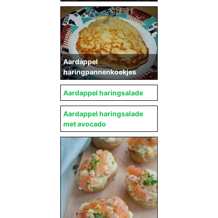
Aardappel
haringpannenkoekjes
Aardappel haringsalade
Aardappel haringsalade
met avocado