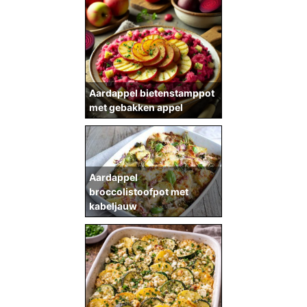
Aardappel bietenstamppot
met gebakken appel
Aardappel
broccolistoofpot met
kabeljauw