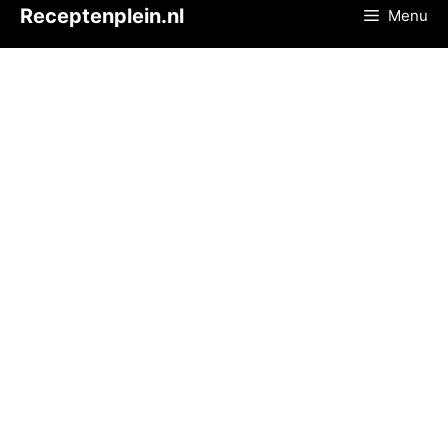
Ga
Receptenplein.nl
Menu
naar
de
inhoud