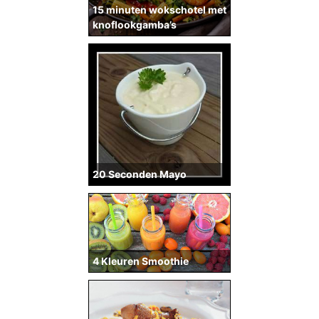
15 minuten wokschotel met
knoflookgamba’s
20 Seconden Mayo
4 Kleuren Smoothie