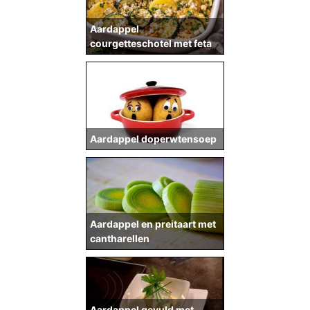
Aardappel
courgetteschotel met feta
Aardappel doperwtensoep
Aardappel en preitaart met
cantharellen
Aardappel gevuld met