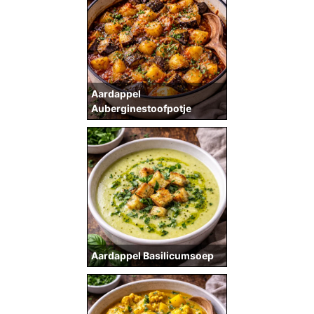
Aardappel
Auberginestoofpotje
Aardappel Basilicumsoep