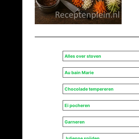
Alles over stoven
Au bain Marie
Chocolade tempereren
Ei pocheren
Garneren
Julienne snijden