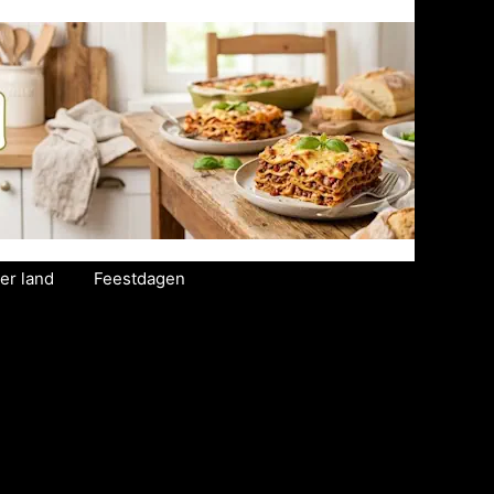
er land
Feestdagen