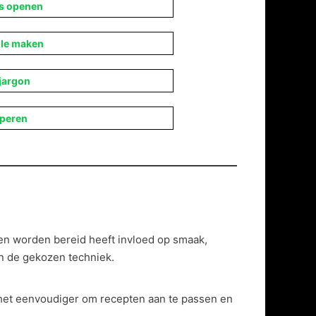
s openen
le maken
jargon
pperen
en worden bereid heeft invloed op smaak,
an de gekozen techniek.
t het eenvoudiger om recepten aan te passen en