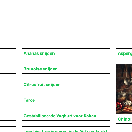
Ananas snijden
Asperg
Brunoise snijden
Citrusfruit snijden
Farce
Gestabiliseerde Yoghurt voor Koken
Chinoi
Leer hier hoe je eieren in de Airfryer kookt