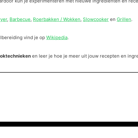
Daardoor kun je experimenteren met nieuwe ingrediënten en rec
ryer
,
Barbecue
,
Roerbakken / Wokken
,
Slowcooker
en
Grillen
.
bereiding vind je op
Wikipedia
.
oktechnieken
en leer je hoe je meer uit jouw recepten en ingr