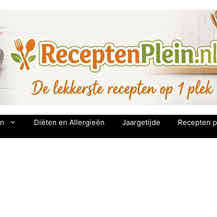
en
Diëten en Allergieën
Jaargetijde
Recepten p