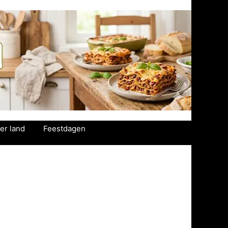
er land
Feestdagen