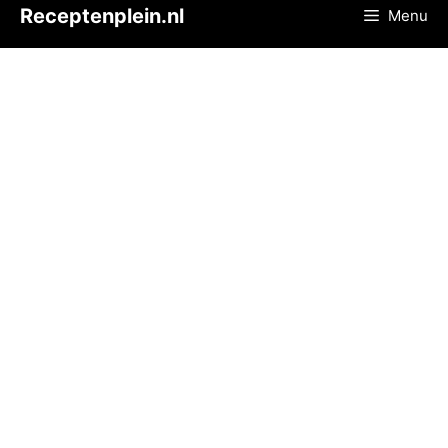
Ga
Receptenplein.nl
Menu
naar
de
inhoud