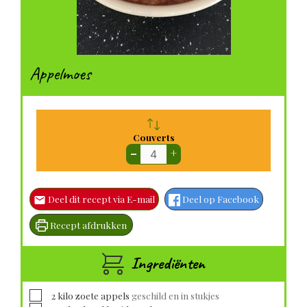
Appelmoes
Couverts
–
+
Deel dit recept via E-mail
Deel op Facebook
Recept afdrukken
Ingrediënten
▢
2
kilo zoete appels
geschild en in stukjes