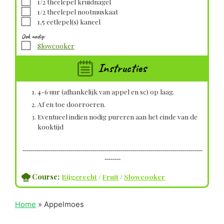
▢
1/2
theelepel
kruidnagel
▢
1/2
theelepel
nootmuskaat
▢
1,5
eetlepel(s)
kaneel
Ook nodig:
▢
Slowcooker
Instructies
4-6 uur (afhankelijk van appel en sc) op laag.
Af en toe doorroeren.
Eventueel indien nodig pureren aan het einde van de
kooktijd
------------------------------------------------------------------------------------------
--------
Course;
Bijgerecht
/
Fruit
/
Slowcooker
Home
»
Appelmoes