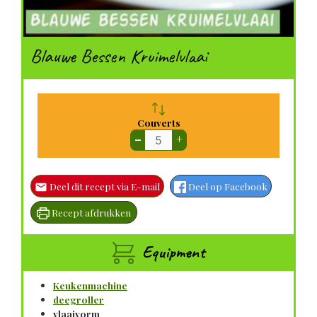
Blauwe Bessen Kruimelvlaai
Couverts
–
+
Deel dit recept via E-mail
Deel op Facebook
Recept afdrukken
Equipment
Keukenmachine
deegroller
vlaaivorm