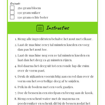
Kruimels:
▢
250
gram
bloem
▢
130
gram
suiker
▢
130
gram
echte boter
Instructies
Meng alle ingrediënten behalve het zout met elkaar.
Laat de machine een 5 tal minuten kneden en voeg
dan pas het zout toe.
Laat de machine nog een 10 tal minuten kneden en
laat dan het deeg ca 45 minuten rijzen.
Rol daarna het deeg uit tot een ronde lap die ruim
over de vorm past.
Druk de zijkanten voorzichtig aan en rol dan over de
vorm om het overtollige deeg af te snijden.
Prik in de bodem met een vork gaatjes.
Doe de bessen in een steelpan en breng aan de kook.
Meng een scheut water met de mayzena en
poedersuiker en schenk dit bij de bessen zodat het