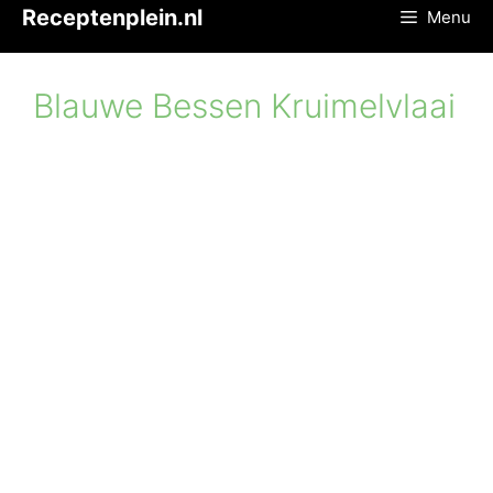
Ga
Receptenplein.nl
Menu
naar
de
inhoud
Blauwe Bessen Kruimelvlaai