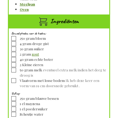
Steelpan
Oven
Ingrediënten
Benodigheden voor de bodem:
▢
250
gram
bloem
▢
4
gram
droge gist
▢
30
gram
suiker
▢
2
gram
zout
▢
40
gram
echte boter
▢
2
Kleine
eieren
▢
50
gram
melk
eventueel extra melk indien het deeg te
droog is
▢
Vlaaivorm met losse bodem
Ik heb deze keer een
vorm van 19 cm doorsnede gebruikt .
Vulling:
▢
250
gram
blauwe bessen
▢
1
el
mayzena
▢
1
el
poedersuiker
▢
Scheutje water