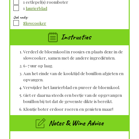
▢
1
eetlepel(s)
roomboter
▢
1
laurierblad
Ook nodig:
▢
Slowcooker
Instructies
Verdeel de bloemkool in roosjes en plaats deze in de
slowcooker, samen met de andere ingrediënten.
6-7 uur op laag.
Aan het einde van de kooktijd de bouillon afgieten en
opvangen.
Verwijder het laurierblad en pureer de bloemkool.
Giet er daarna steeds een beetje van de opgevangen
bouillon bij tot dat de gewenste dikte is bereikt.
Klontje boter erdoor roeren en genieten maar!
Notes & Wine Advice