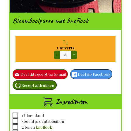
Bloemkoolpuree met knoflook
Couverts
–
+
Deel dit recept via E-mail
Deel op Facebook
Recept afdrukken
Ingrediënten
▢
1
bloemkool
▢
500
ml
groentebouillon
▢
2
tenen
knoflook