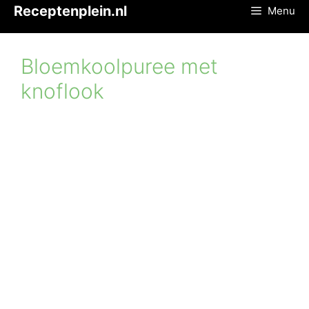
Ga
Receptenplein.nl
Menu
naar
de
inhoud
Bloemkoolpuree met
knoflook