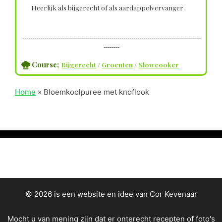
Heerlijk als bijgerecht of als aardappelvervanger.
------------------------------------------------------------------------------------------
--------
Course;
Bijgerecht
/
Groenten
/
Slowcooker
Home
»
Bloemkoolpuree met knoflook
© 2026 is een website en idee van Cor Kevenaar
Mocht u van mening zijn dat er onterecht recepten of foto's