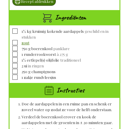
Recept afdrukken
Ingrediënten
▢
1½
kg kruimig kokende
aardappels
geschild en in
stukken
▢
zout
▢
750
g
boerenkool
panklare
▢
1
runderrookworst
à 275 g
▢
1½
eetlepel(s)
olijfolie
traditioneel
▢
2
ui
in ringen
▢
250
g
champignons
▢
1
zakje
rundvleesjus
Instructies
Doe de aardappelen in een ruime pan en schenk er
zoveel water op zodat ze voor de helft onderstaan.
Verdeel de boerenkool erover en kook de
aardappelen met de groenten in ± 20 minuten gaar.