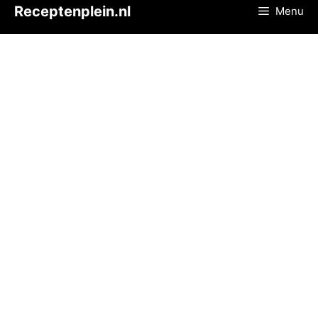
Ga
Receptenplein.nl
Menu
naar
de
inhoud