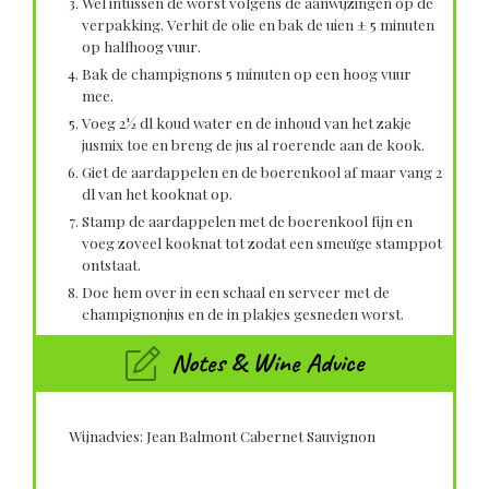
Wel intussen de worst volgens de aanwijzingen op de
verpakking. Verhit de olie en bak de uien ± 5 minuten
op halfhoog vuur.
Bak de champignons 5 minuten op een hoog vuur
mee.
Voeg 2½ dl koud water en de inhoud van het zakje
jusmix toe en breng de jus al roerende aan de kook.
Giet de aardappelen en de boerenkool af maar vang 2
dl van het kooknat op.
Stamp de aardappelen met de boerenkool fijn en
voeg zoveel kooknat tot zodat een smeuïge stamppot
ontstaat.
Doe hem over in een schaal en serveer met de
champignonjus en de in plakjes gesneden worst.
Notes & Wine Advice
Wijnadvies: Jean Balmont Cabernet Sauvignon