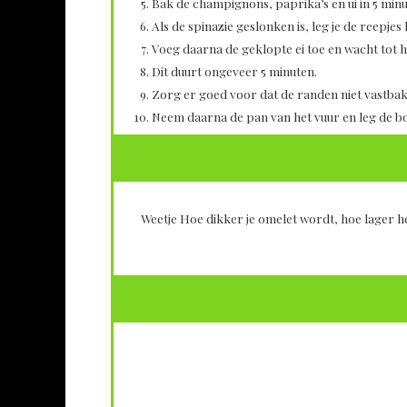
Bak de champignons, paprika’s en ui in 5 minu
Als de spinazie geslonken is, leg je de reepje
Voeg daarna de geklopte ei toe en wacht tot he
Dit duurt ongeveer 5 minuten.
Zorg er goed voor dat de randen niet vastba
Neem daarna de pan van het vuur en leg de 
Weetje
Hoe dikker je omelet wordt, hoe lager h