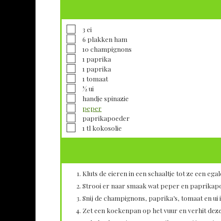
▢
3
ei
▢
6
plakken
ham
▢
10
champignons
▢
1
paprika
▢
1
paprika
▢
1
tomaat
▢
½
ui
▢
handje spinazie
▢
peper
▢
paprikapoeder
▢
1
tl
kokosolie
Kluts de eieren in een schaaltje tot ze een ega
Strooi er naar smaak wat peper en paprikapo
Snij de champignons, paprika’s, tomaat en ui i
Zet een koekenpan op het vuur en verhit deze