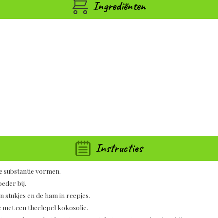
Ingrediënten
Instructies
le substantie vormen.
eder bij.
n stukjes en de ham in reepjes.
 met een theelepel kokosolie.