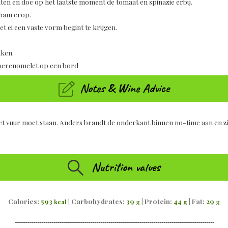
ten en doe op het laatste moment de tomaat en spinazie erbij.
s ham erop.
t ei een vaste vorm begint te krijgen.
kken.
boerenomelet op een bord
Notes & Wine Advice
et vuur moet staan. Anders brandt de onderkant binnen no-time aan en zi
Nutrition values
Calories:
593
|
Carbohydrates:
39
|
Protein:
44
|
Fat:
29
kcal
g
g
g
--------------------------------------------------------------------------------------------------