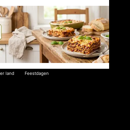
er land
Feestdagen