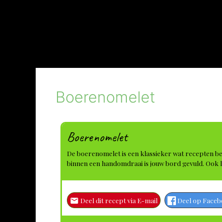
Boerenomelet
Boerenomelet
De boerenomelet is een klassieker wat recepten bet
binnen een handomdraai is jouw bord gevuld. Ook 
Deel dit recept via E-mail
Deel op Face