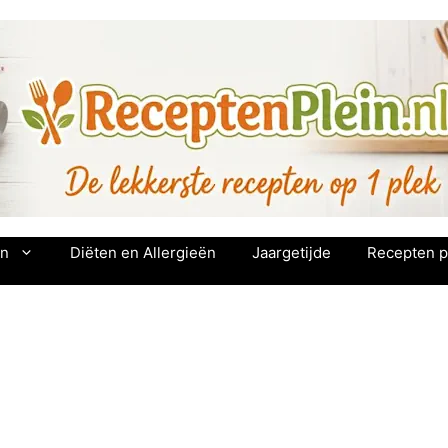
en
Diëten en Allergieën
Jaargetijde
Recepten p