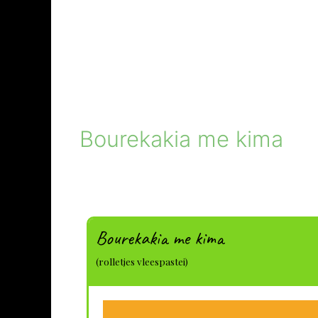
Bourekakia me kima
Bourekakia me kima
(rolletjes vleespastei)