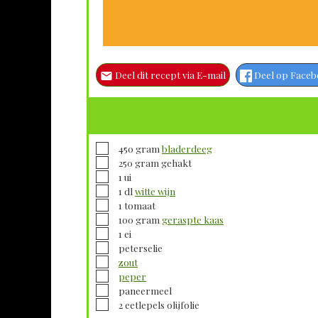
Deel dit recept via E-mail
Deel op Face
▢
450
gram
bladerdeeg
▢
250
gram
gehakt
▢
1
ui
▢
1
dl
witte wijn
▢
1
tomaat
▢
100
gram
geraspte kaas
▢
1
ei
▢
peterselie
▢
zout
▢
peper
▢
paneermeel
▢
2
eetlepels
olijfolie