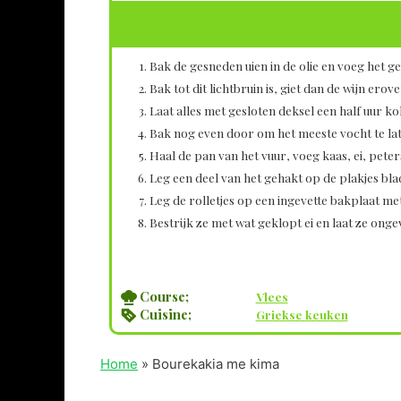
Bak de gesneden uien in de olie en voeg het ge
Bak tot dit lichtbruin is, giet dan de wijn ero
Laat alles met gesloten deksel een half uur ko
Bak nog even door om het meeste vocht te l
Haal de pan van het vuur, voeg kaas, ei, peter
Leg een deel van het gehakt op de plakjes bla
Leg de rolletjes op een ingevette bakplaat m
Bestrijk ze met wat geklopt ei en laat ze ong
Course;
Vlees
Cuisine;
Griekse keuken
Home
»
Bourekakia me kima