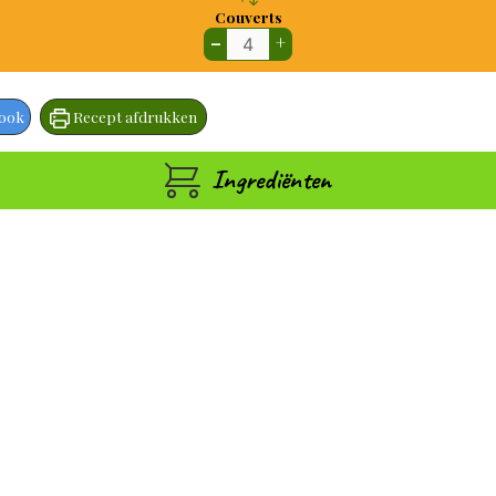
Couverts
–
+
book
Recept afdrukken
Ingrediënten