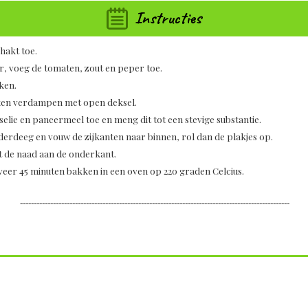
Instructies
hakt toe.
ver, voeg de tomaten, zout en peper toe.
ken.
aten verdampen met open deksel.
selie en paneermeel toe en meng dit tot een stevige substantie.
derdeeg en vouw de zijkanten naar binnen, rol dan de plakjes op.
et de naad aan de onderkant.
eveer 45 minuten bakken in een oven op 220 graden Celcius.
--------------------------------------------------------------------------------------------------