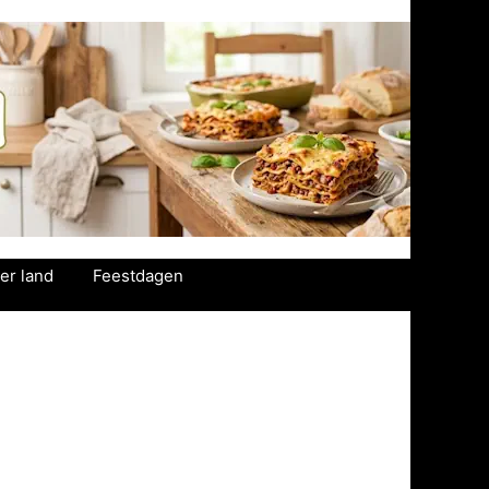
er land
Feestdagen