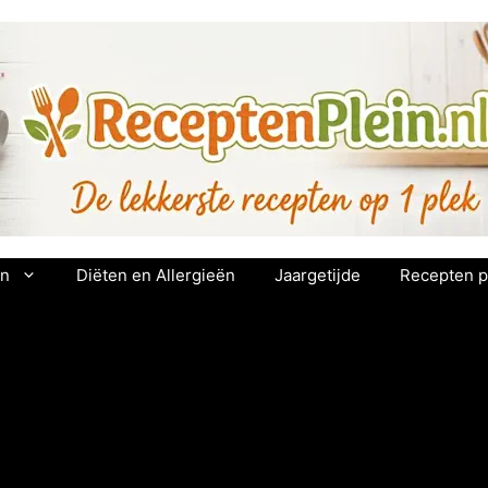
en
Diëten en Allergieën
Jaargetijde
Recepten p