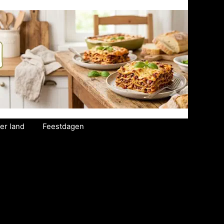
er land
Feestdagen