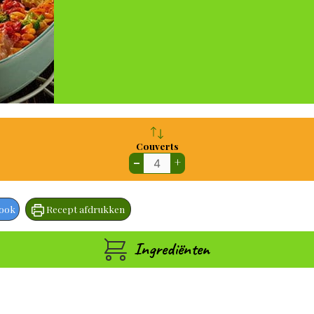
Couverts
–
+
book
Recept afdrukken
Ingrediënten