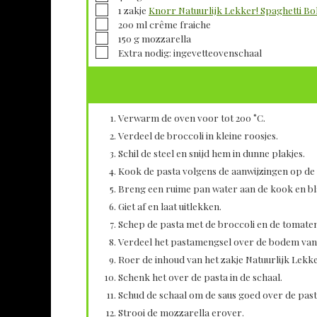
▢
1
zakje
Knorr Natuurlijk Lekker! Spaghetti Bo
▢
200
ml
crême fraiche
▢
150
g
mozzarella
▢
Extra nodig: ingevetteovenschaal
Verwarm de oven voor tot 200 °C.
Verdeel de broccoli in kleine roosjes.
Schil de steel en snijd hem in dunne plakjes.
Kook de pasta volgens de aanwijzingen op de 
Breng een ruime pan water aan de kook en bl
Giet af en laat uitlekken.
Schep de pasta met de broccoli en de tomaten
Verdeel het pastamengsel over de bodem van
Roer de inhoud van het zakje Natuurlijk Lekk
Schenk het over de pasta in de schaal.
Schud de schaal om de saus goed over de past
Strooi de mozzarella erover.