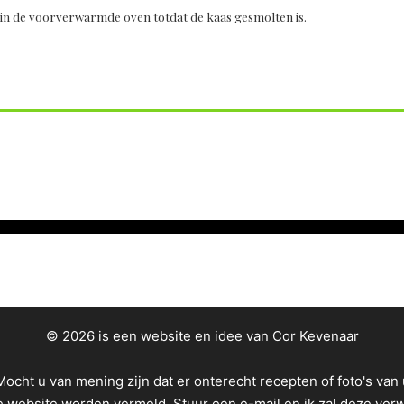
 in de voorverwarmde oven totdat de kaas gesmolten is.
--------------------------------------------------------------------------------------------------
© 2026 is een website en idee van Cor Kevenaar
Mocht u van mening zijn dat er onterecht recepten of foto's van 
e website worden vermeld.
Stuur een e-mail
en ik zal deze ver