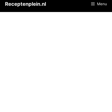
Ga
Receptenplein.nl
Menu
naar
de
inhoud