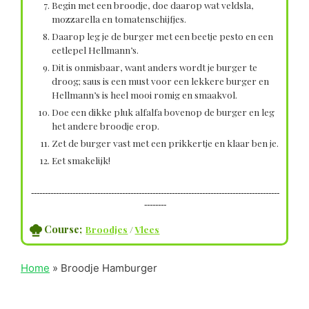
Begin met een broodje, doe daarop wat veldsla,
mozzarella en tomatenschijfjes.
Daarop leg je de burger met een beetje pesto en een
eetlepel Hellmann’s.
Dit is onmisbaar, want anders wordt je burger te
droog; saus is een must voor een lekkere burger en
Hellmann’s is heel mooi romig en smaakvol.
Doe een dikke pluk alfalfa bovenop de burger en leg
het andere broodje erop.
Zet de burger vast met een prikkertje en klaar ben je.
Eet smakelijk!
------------------------------------------------------------------------------------------
--------
Course;
Broodjes
/
Vlees
Home
»
Broodje Hamburger