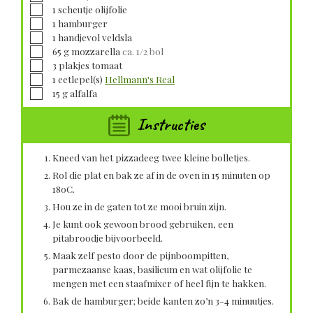
▢
1
scheutje
olijfolie
▢
1
hamburger
▢
1
handjevol
veldsla
▢
65
g
mozzarella
ca. 1/2 bol
▢
3
plakjes
tomaat
▢
1
eetlepel(s)
Hellmann's Real
▢
15
g
alfalfa
Instructies
Kneed van het pizzadeeg twee kleine bolletjes.
Rol die plat en bak ze af in de oven in 15 minuten op
180C.
Hou ze in de gaten tot ze mooi bruin zijn.
Je kunt ook gewoon brood gebruiken, een
pitabroodje bijvoorbeeld.
Maak zelf pesto door de pijnboompitten,
parmezaanse kaas, basilicum en wat olijfolie te
mengen met een staafmixer of heel fijn te hakken.
Bak de hamburger; beide kanten zo’n 3-­4 minuutjes.