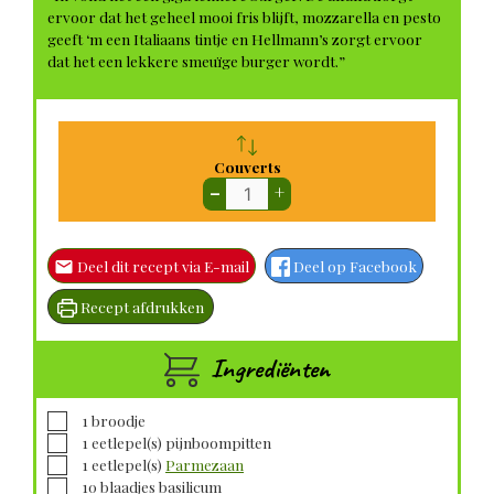
ervoor dat het geheel mooi fris blijft, mozzarella en pesto
geeft ‘m een Italiaans tintje en Hellmann’s zorgt ervoor
dat het een lekkere smeuïge burger wordt.”
Couverts
–
+
Deel dit recept via E-mail
Deel op Facebook
Recept afdrukken
Ingrediënten
▢
1
broodje
▢
1
eetlepel(s)
pijnboompitten
▢
1
eetlepel(s)
Parmezaan
▢
10
blaadjes
basilicum