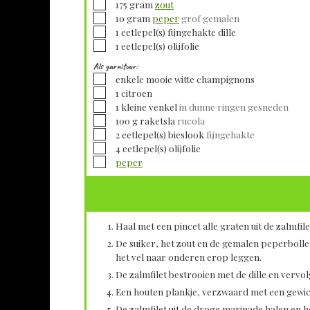
▢
175
gram
zout
▢
10
gram
peper
grof gemalen
▢
1
eetlepel(s)
fijngehakte dille
▢
1
eetlepel(s)
olijfolie
Als garnituur:
▢
enkele mooie witte champignons
▢
1
citroen
▢
1
kleine
venkel
in dunne ringen gesneden
▢
100
g
raketsla
rucola
▢
2
eetlepel(s)
bieslook
fijngehakte
▢
4
eetlepel(s)
olijfolie
▢
peper
Haal met een pincet alle graten uit de zalmfile
De suiker, het zout en de gemalen peperbolle
het vel naar onderen erop leggen.
De zalmfilet bestrooien met de dille en verv
Een houten plankje, verzwaard met een gewicht
De zalmfilet uit de droge marinade halen en 