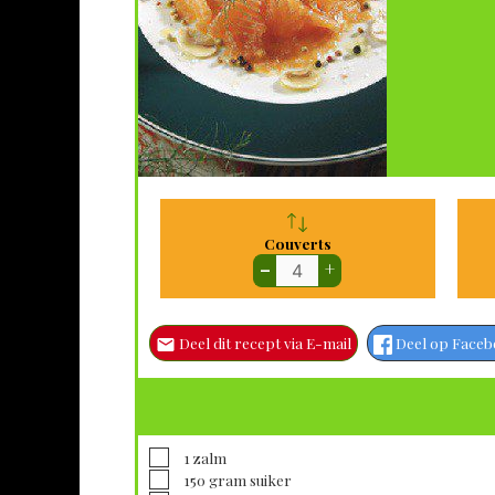
Couverts
–
+
Deel dit recept via E-mail
Deel op Face
▢
1
zalm
▢
150
gram
suiker