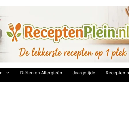
en
Diëten en Allergieën
Jaargetijde
Recepten p