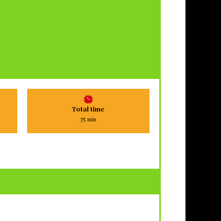
Total time
minuten
35
min