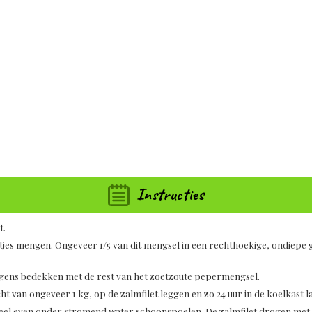
Instructies
t.
tjes mengen. Ongeveer 1/5 van dit mengsel in een rechthoekige, ondiepe g
olgens bedekken met de rest van het zoetzoute pepermengsel.
 van ongeveer 1 kg, op de zalmfilet leggen en zo 24 uur in de koelkast 
heel even onder stromend water schoonspoelen. De zalmfilet drogen met ee