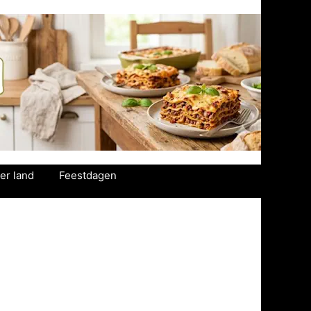
er land
Feestdagen