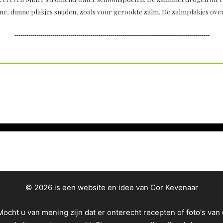
ine, dunne plakjes snijden, zoals voor gerookte zalm. De zalmplakjes ove
--------------------------------------------------------------------------------------------------
© 2026 is een website en idee van Cor Kevenaar
Mocht u van mening zijn dat er onterecht recepten of foto's van 