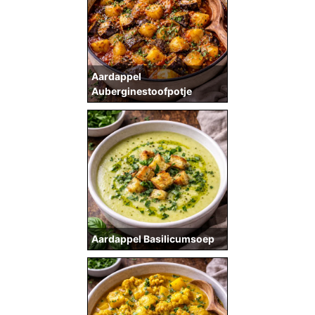
Aardappel
Auberginestoofpotje
Aardappel Basilicumsoep