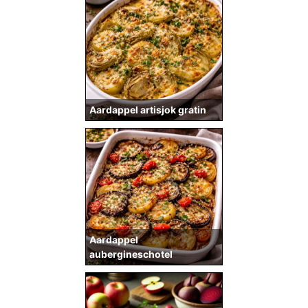
Aardappel artisjok gratin
Aardappel
aubergineschotel