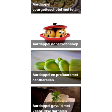
Aardappel
courgetteschotel met feta
Aardappel doperwtensoep
Aardappel en preitaart met
cantharellen
Aardappel gevuld met
Zeebrugse garnalen