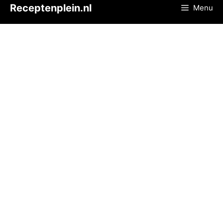
Ga
Receptenplein.nl
Menu
naar
de
inhoud