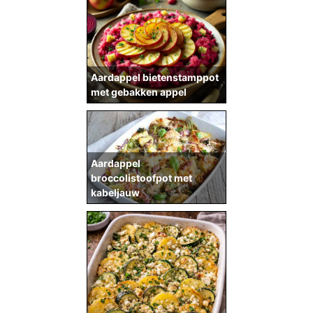
Aardappel bietenstamppot
met gebakken appel
Aardappel
broccolistoofpot met
kabeljauw