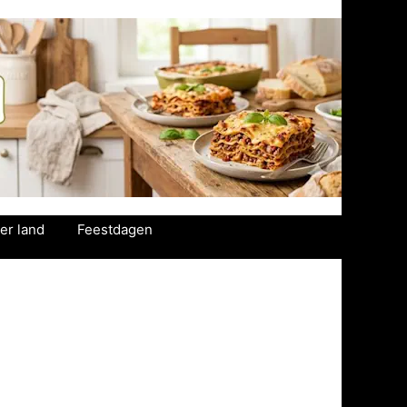
er land
Feestdagen