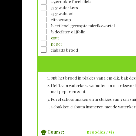
▢
2
gerookte forel filets
▢
75
g
waterkers
▢
25
g
walnoot
▢
citroensap
▢
½
eetleoel geraspte mierikswortel
▢
½
deciliter
olijfolie
▢
zout
▢
peper
▢
ciabatta brood
Snij het brood in plakjes van 1 cm dik, bak dez
Helft van waterkers walnoten en mieriksworte
met peper en zout
Forel schoonmaken en in stukjes van 3 cm sni
Gebakken ciabatta insmeren met de waterkersp
Course;
Broodjes
/
Vis