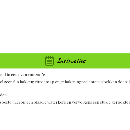
Instructies
e af in een oven van 200°c
l zeer fijn hakken; citroensap en gehakte ingrediënten in bekken doen;
jden
esto; hierop een blaadje waterkers en vervolgens een stukje gerookte f
--------------------------------------------------------------------------------------------------