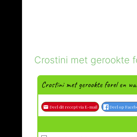
Crostini met gerookte 
Crostini met gerookte forel en wa
Deel dit recept via E-mail
Deel op Face