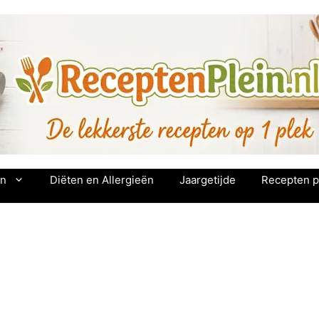
en
Diëten en Allergieën
Jaargetijde
Recepten p