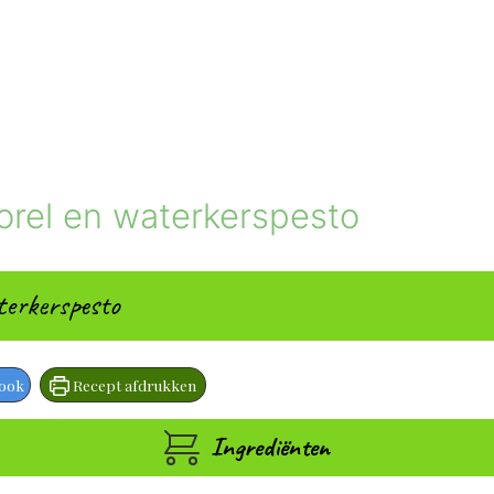
forel en waterkerspesto
terkerspesto
book
Recept afdrukken
Ingrediënten