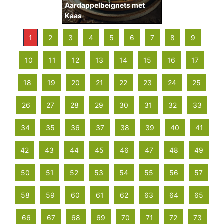
Aardappelbeignets met
Kaas
1
2
3
4
5
6
7
8
9
10
11
12
13
14
15
16
17
18
19
20
21
22
23
24
25
26
27
28
29
30
31
32
33
34
35
36
37
38
39
40
41
42
43
44
45
46
47
48
49
50
51
52
53
54
55
56
57
58
59
60
61
62
63
64
65
66
67
68
69
70
71
72
73