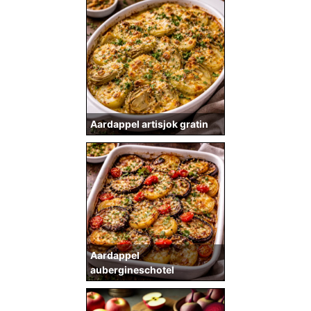
Aardappel artisjok gratin
Aardappel
aubergineschotel