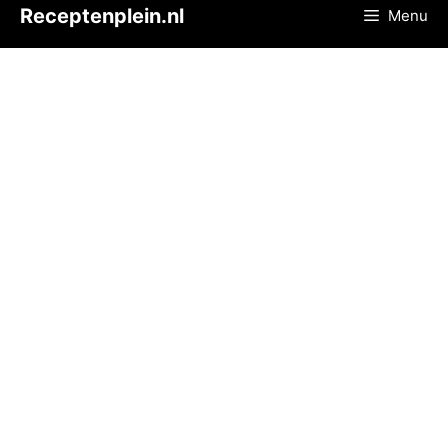
Ga
Receptenplein.nl
Menu
naar
de
inhoud