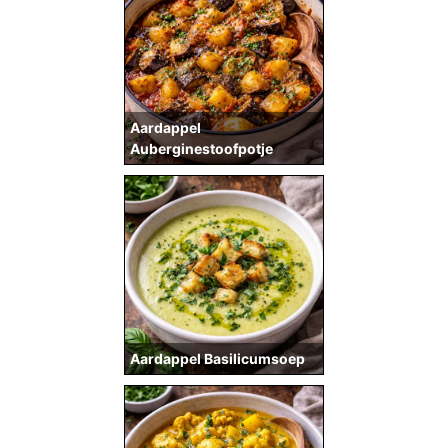
Aardappel
Auberginestoofpotje
Aardappel Basilicumsoep