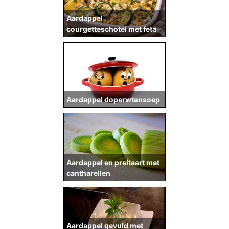
Aardappel
courgetteschotel met feta
Aardappel doperwtensoep
Aardappel en preitaart met
cantharellen
Aardappel gevuld met