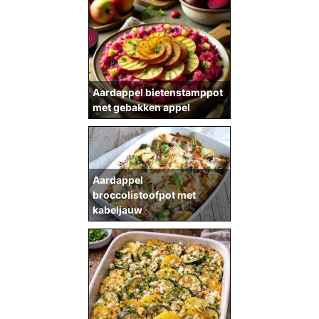
Aardappel bietenstamppot
met gebakken appel
Aardappel
broccolistoofpot met
kabeljauw