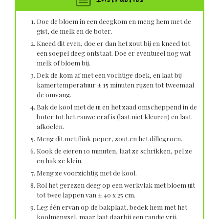
Doe de bloem in een deegkom en meng hem met de
gist, de melk en de boter.
Kneed dit even, doe er dan het zout bij en kneed tot
een soepel deeg ontstaat. Doe er eventueel nog wat
melk of bloem bij.
Dek de kom af met een vochtige doek, en laat bij
kamertemperatuur ± 15 minuten rijzen tot tweemaal
de omvang.
Bak de kool met de ui en het zaad omscheppend in de
boter tot het rauwe eraf is (laat niet kleuren) en laat
afkoelen.
Meng dit met flink peper, zout en het dillegroen.
Kook de eieren 10 minuten, laat ze schrikken, pel ze
en hak ze klein.
Meng ze voorzichtig met de kool.
Rol het gerezen deeg op een werkvlak met bloem uit
tot twee lappen van ± 40 x 25 cm.
Leg één ervan op de bakplaat, bedek hem met het
koolmengsel, maar laat daarbij een randje vrij.