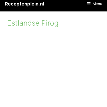
Ga
Receptenplein.nl
Menu
naar
de
inhoud
Estlandse Pirog