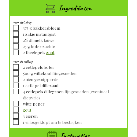
Ingrediënten
voor het deeg
▢
375
g
bakkersbloem
▢
1
zakje
instantgist
▢
2½
dl
melk
lauwe
▢
25
g
boter
zachte
▢
2
theelepels
zout
voor de vulling
▢
2
eetlepels
boter
▢
500
g
wittekool
fijngesneden
▢
2
uien
gesnipperde
▢
1
eetlepel
dillezaad
▢
4
eetlepels
dillegroen
fijngesneden ,eventueel
diepvries
▢
witte peper
▢
zout
▢
3
eieren
▢
1
ei
losgeklopt om te bestrijken
Instructies