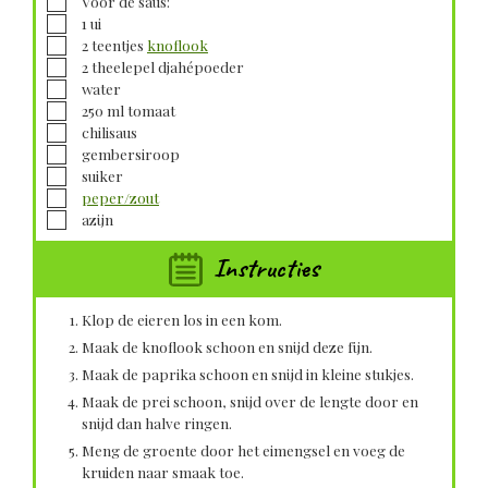
Voor de saus:
▢
1
ui
▢
2
teentjes
knoflook
▢
2
theelepel
djahépoeder
▢
water
▢
250
ml
tomaat
▢
chilisaus
▢
gembersiroop
▢
suiker
▢
peper/zout
▢
azijn
Instructies
Klop de eieren los in een kom.
Maak de knoflook schoon en snijd deze fijn.
Maak de paprika schoon en snijd in kleine stukjes.
Maak de prei schoon, snijd over de lengte door en
snijd dan halve ringen.
Meng de groente door het eimengsel en voeg de
kruiden naar smaak toe.