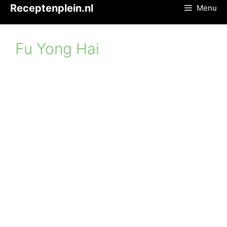
Ga
Receptenplein.nl
Menu
naar
de
inhoud
Fu Yong Hai