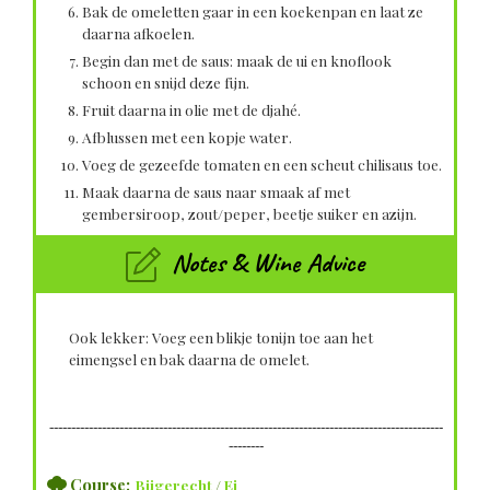
Bak de omeletten gaar in een koekenpan en laat ze
daarna afkoelen.
Begin dan met de saus: maak de ui en knoflook
schoon en snijd deze fijn.
Fruit daarna in olie met de djahé.
Afblussen met een kopje water.
Voeg de gezeefde tomaten en een scheut chilisaus toe.
Maak daarna de saus naar smaak af met
gembersiroop, zout/peper, beetje suiker en azijn.
Notes & Wine Advice
Ook lekker: Voeg een blikje tonijn toe aan het
eimengsel en bak daarna de omelet.
------------------------------------------------------------------------------------------
--------
Course;
Bijgerecht
/
Ei