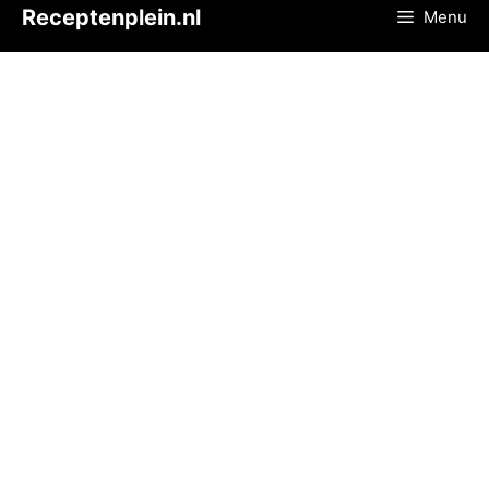
Ga
Receptenplein.nl
Menu
naar
de
inhoud