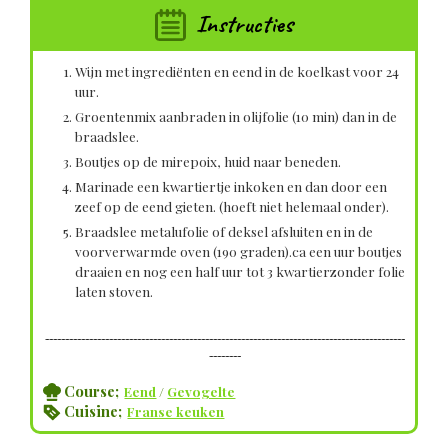
Instructies
Wijn met ingrediënten en eend in de koelkast voor 24
uur.
Groentenmix aanbraden in olijfolie (10 min) dan in de
braadslee.
Boutjes op de mirepoix, huid naar beneden.
Marinade een kwartiertje inkoken en dan door een
zeef op de eend gieten. (hoeft niet helemaal onder).
Braadslee metalufolie of deksel afsluiten en in de
voorverwarmde oven (190 graden).ca een uur boutjes
draaien en nog een half uur tot 3 kwartierzonder folie
laten stoven.
------------------------------------------------------------------------------------------
--------
Course;
Eend
/
Gevogelte
Cuisine;
Franse keuken