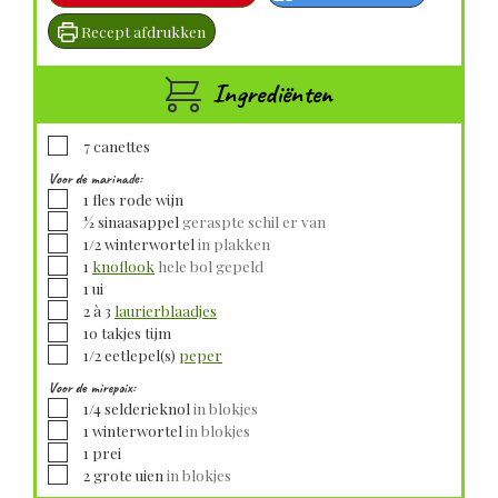
Recept afdrukken
Ingrediënten
▢
7
canettes
Voor de marinade:
▢
1
fles
rode wijn
▢
½
sinaasappel
geraspte schil er van
▢
1/2
winterwortel
in plakken
▢
1
knoflook
hele bol gepeld
▢
1
ui
▢
2 à 3
laurierblaadjes
▢
10
takjes
tijm
▢
1/2
eetlepel(s)
peper
Voor de mirepoix:
▢
1/4
selderieknol
in blokjes
▢
1
winterwortel
in blokjes
▢
1
prei
▢
2
grote
uien
in blokjes