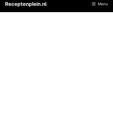
Ga
Receptenplein.nl
Menu
naar
de
inhoud