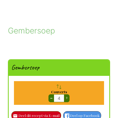
Gembersoep
Gembersoep
Couverts
–
+
Deel dit recept via E-mail
Deel op Facebook