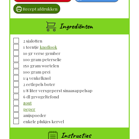
Recept afdrukken
Ingrediënten
▢
2
sjalotten
▢
1
teentje
knoflook
▢
10
gr verse
gember
▢
100
gram
peterselie
▢
150
gram
wortelen
▢
100
gram
prei
▢
1/4
venkelknol
▢
2
eetlepels
boter
▢
1/8
liter versgeperst
sinaasappelsap
▢
6
dl
gevogeltefond
▢
zout
▢
peper
▢
anijspoeder
▢
enkele plukjes
kervel
Instructies