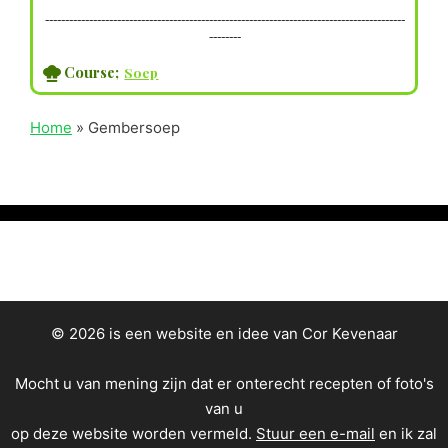
------------------------------------------------------------------------------------------
--------
Course;
Soep
Home
»
Gembersoep
© 2026 is een website en idee van Cor Kevenaar
Mocht u van mening zijn dat er onterecht recepten of foto's
van u
op deze website worden vermeld.
Stuur een e-mail
en ik zal