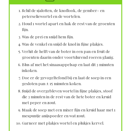
Schil de sjalotten, de knoflook, de gember- en
peterseliewortel en de wortelen.
Houd 1 wortel apart en hak de rest van de groenten
fijn.
Was de prei en snijd hem fijn.
Was de venkel en snijd de knol in fijne plakjes.
Verhit de helft van de boter in een pan en fruit de
groenten daarin onder voortdurend roeren glazig.
Blus af met het sinaasappelsap en laat dit 3 minuten
inkoken.
Doe er de gevogeltefond bij en laat de soep in een
gesloten pan ± 15 minuten koken.
Snijd de overgebleven wortel in fijne plakjes, stoof
die 3 minuten in de rest van de hete boter en kruid
met peper en zout.
Maak de soep met een mixer fijn en kruid haar met 1
mespuntje anijspoeder en wat zout.
Garneer met plakjes wortel en plukjes kervel.