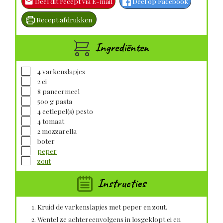
Deel dit recept via E-mail
Deel op Facebook
Recept afdrukken
Ingrediënten
▢
4
varkenslapjes
▢
2
ei
▢
8
paneermeel
▢
500
g
pasta
▢
4
eetlepel(s)
pesto
▢
4
tomaat
▢
2
mozzarella
▢
boter
▢
peper
▢
zout
Instructies
Kruid de varkenslapjes met peper en zout.
Wentel ze achtereenvolgens in losgeklopt ei en