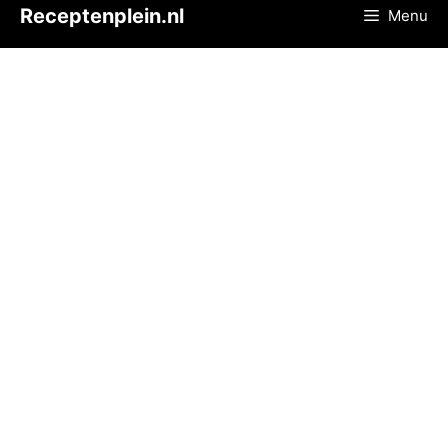
Ga
Receptenplein.nl
Menu
naar
de
inhoud