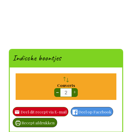
Indische boontjes
Couverts
–
+
Deel dit recept via E-mail
Deel op Facebook
Recept afdrukken