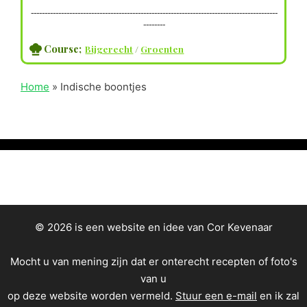
------------------------------------------------------------------------------------------
--------
Course;
Bijgerecht
/
Groenten
Home
»
Indische boontjes
© 2026 is een website en idee van Cor Kevenaar
Mocht u van mening zijn dat er onterecht recepten of foto's
van u
op deze website worden vermeld.
Stuur een e-mail
en ik zal