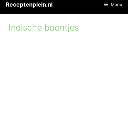
Ga
Receptenplein.nl
Menu
naar
de
inhoud
Indische boontjes