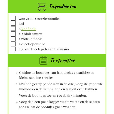
Ingrediënten
▢
400
gram
sperzieboontjes
▢
2
ui
▢
2
knoflook
▢
1/2
blok santen
▢
1
rode lombok
▢
1-2
eetlepels
olie
▢
2
grote theelepels
sambal manis
Instructies
Ontdoe de boontjes van hun topjes en snijd ze in
kleine schuine reepjes.
Fruit de gesnipperde uien in de olie, voeg de geperste
knoflook en de sambal toe en laat dit even bakken.
Voeg de boontjes toe en roerbak 5 minuten.
Voeg dan een paar kopjes warm water en de santen
toe en laat de boontjes gaar worden.