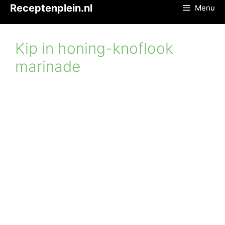
Ga
Receptenplein.nl
Menu
naar
de
inhoud
Kip in honing-knoflook
marinade