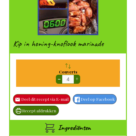
Kip in honing-knoflook marinade
Couverts
–
+
Deel dit recept via E-mail
Deel op Facebook
Recept afdrukken
Ingrediënten