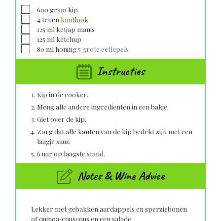
▢
600
gram
kip
▢
4
tenen
knoflook
▢
125
ml
ketjap manis
▢
125
ml
ketchup
▢
80
ml
honing
5 grote eetlepels
Instructies
Kip in de cooker.
Meng alle andere ingredienten in een bakje.
Giet over de kip.
Zorg dat alle kanten van de kip bedekt zijn met een
laagje saus.
6 uur op laagste stand.
Notes & Wine Advice
Lekker met gebakken aardappels en sperziebonen
of quinoa/couscous en een salade