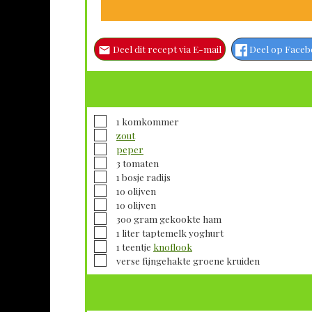
Deel dit recept via E-mail
Deel op Face
▢
1
komkommer
▢
zout
▢
peper
▢
3
tomaten
▢
1
bosje
radijs
▢
10
olijven
▢
10
olijven
▢
300
gram
gekookte ham
▢
1
liter taptemelk
yoghurt
▢
1
teentje
knoflook
▢
verse fijngehakte
groene kruiden