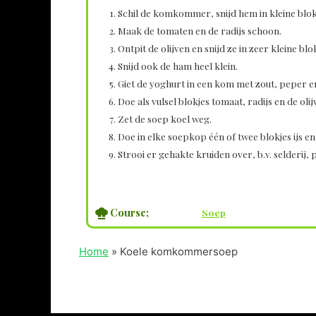
Schil de komkommer, snijd hem in kleine blokje
Maak de tomaten en de radijs schoon.
Ontpit de olijven en snijd ze in zeer kleine blo
Snijd ook de ham heel klein.
Giet de yoghurt in een kom met zout, peper e
Doe als vulsel blokjes tomaat, radijs en de olij
Zet de soep koel weg.
Doe in elke soepkop één of twee blokjes ijs e
Strooi er gehakte kruiden over, b.v. selderij, 
Course;
Soep
Home
»
Koele komkommersoep