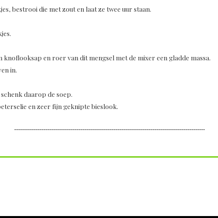
s, bestrooi die met zout en laat ze twee uur staan.
kjes.
n knoflooksap en roer van dit mengsel met de mixer een gladde massa.
ven in.
n schenk daarop de soep.
peterselie en zeer fijn geknipte bieslook.
--------------------------------------------------------------------------------------------------