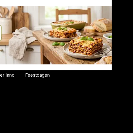
er land
Feestdagen