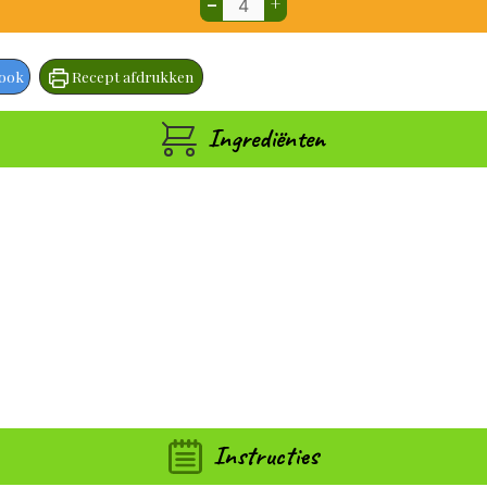
–
+
book
Recept afdrukken
Ingrediënten
Instructies