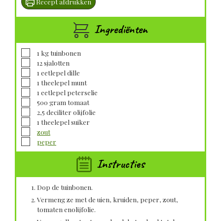
Recept afdrukken
Ingrediënten
▢
1
kg
tuinbonen
▢
12
sjalotten
▢
1
eetlepel
dille
▢
1
theelepel
munt
▢
1
eetlepel
peterselie
▢
500
gram
tomaat
▢
2,5
deciliter
olijfolie
▢
1
theelepel
suiker
▢
zout
▢
peper
Instructies
Dop de tuinbonen.
Vermeng ze met de uien, kruiden, peper, zout,
tomaten enolijfolie.