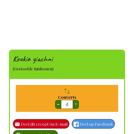
Koukia yiachni
(Gestoofde tuinbonen)
Couverts
–
+
Deel dit recept via E-mail
Deel op Facebook