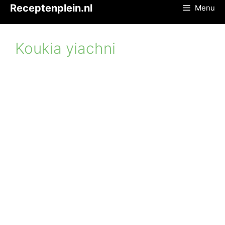
Ga
Receptenplein.nl
Menu
naar
de
inhoud
Koukia yiachni