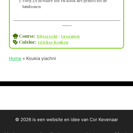
Voeg 2,5 dl water toe en kook het geheel tot de
tuinbonen
------------------------------------------------------------------------------------------
--------
Course;
Bijgerecht
/
Groenten
Cuisine;
Griekse keuken
Home
»
Koukia yiachni
© 2026 is een website en idee van Cor Kevenaar