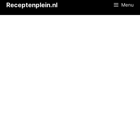
Ga
Receptenplein.nl
Menu
naar
de
inhoud