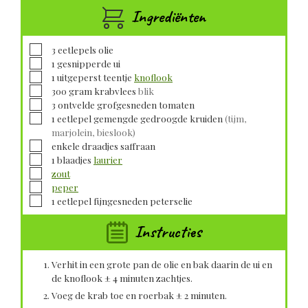
Ingrediënten
▢
3
eetlepels
olie
▢
1
gesnipperde
ui
▢
1
uitgeperst teentje
knoflook
▢
300
gram
krabvlees
blik
▢
3
ontvelde grofgesneden
tomaten
▢
1
eetlepel
gemengde gedroogde kruiden
(tijm,
marjolein, bieslook)
▢
enkele
draadjes saffraan
▢
1
blaadjes
laurier
▢
zout
▢
peper
▢
1
eetlepel fijngesneden
peterselie
Instructies
Verhit in een grote pan de olie en bak daarin de ui en
de knoflook ± 4 minuten zachtjes.
Voeg de krab toe en roerbak ± 2 minuten.