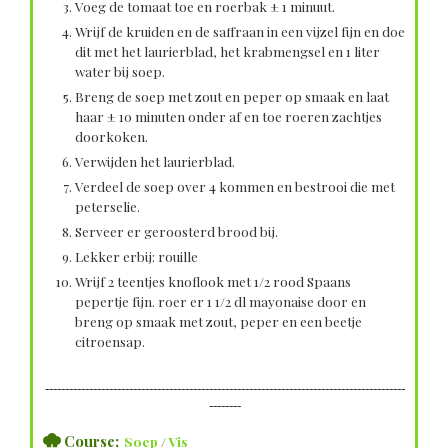
Voeg de tomaat toe en roerbak ± 1 minuut.
Wrijf de kruiden en de saffraan in een vijzel fijn en doe
dit met het laurierblad, het krabmengsel en 1 liter
water bij soep.
Breng de soep met zout en peper op smaak en laat
haar ± 10 minuten onder af en toe roeren zachtjes
doorkoken.
Verwijden het laurierblad.
Verdeel de soep over 4 kommen en bestrooi die met
peterselie.
Serveer er geroosterd brood bij.
Lekker erbij: rouille
Wrijf 2 teentjes knoflook met 1/2 rood Spaans
pepertje fijn. roer er 1 1/2 dl mayonaise door en
breng op smaak met zout, peper en een beetje
citroensap.
------------------------------------------------------------------------------------------
--------
Course;
Soep
/
Vis