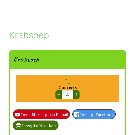
Krabsoep
Krabsoep
Couverts
–
+
Deel dit recept via E-mail
Deel op Facebook
Recept afdrukken