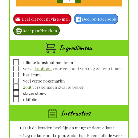
Deel dit recept via E-mail
Deel op Facebook
Recept afdrukken
Ingrediënten
▢
1
flinke lamsbout met been
▢
verse
knoflook
voor een bout van 1 kg zeker 3 tenen
▢
basilicum
▢
veel verse rozemarijn
▢
zout
versgemalen zwarte peper
▢
slagerstouw
▢
olijfolie
Instructies
Hak de kruiden heel fijn en meng ze door elkaar.
Leg de lamsbout open, zodat hij als een rollade weer