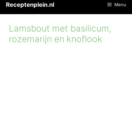
Ga
Receptenplein.nl
Menu
naar
de
inhoud
Lamsbout met basilicum,
rozemarijn en knoflook