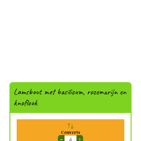
Lamsbout met basilicum, rozemarijn en
knoflook
Couverts
–
+