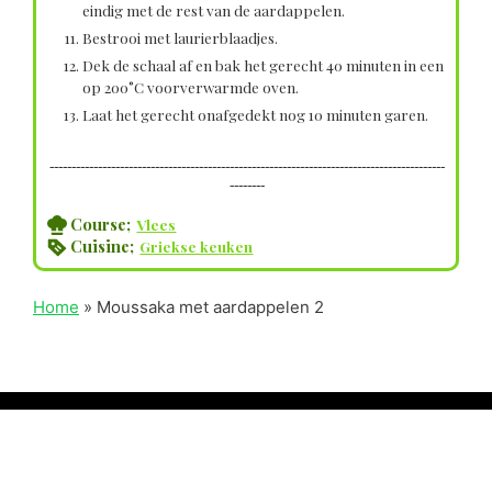
eindig met de rest van de aardappelen.
Bestrooi met laurierblaadjes.
Dek de schaal af en bak het gerecht 40 minuten in een
op 200°C voorverwarmde oven.
Laat het gerecht onafgedekt nog 10 minuten garen.
------------------------------------------------------------------------------------------
--------
Course;
Vlees
Cuisine;
Griekse keuken
Home
»
Moussaka met aardappelen 2