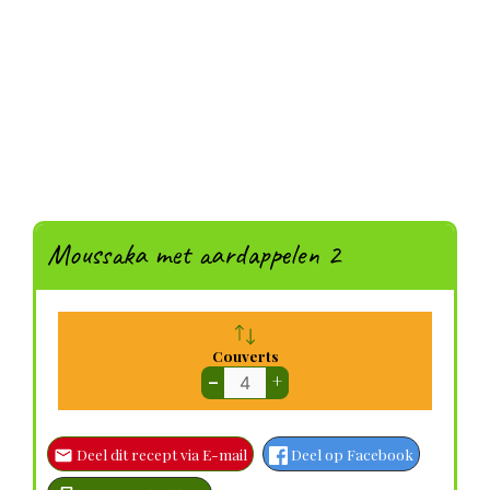
Moussaka met aardappelen 2
Couverts
–
+
Deel dit recept via E-mail
Deel op Facebook