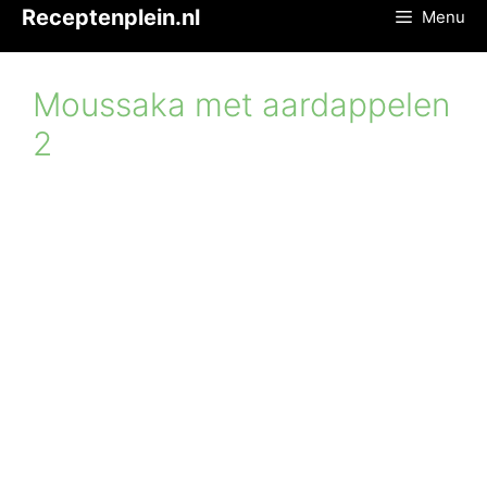
Ga
Receptenplein.nl
Menu
naar
de
inhoud
Moussaka met aardappelen
2