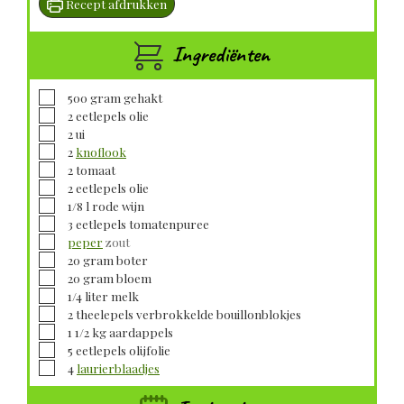
Recept afdrukken
Ingrediënten
▢
500
gram
gehakt
▢
2
eetlepels
olie
▢
2
ui
▢
2
knoflook
▢
2
tomaat
▢
2
eetlepels
olie
▢
1/8
l
rode wijn
▢
3
eetlepels
tomatenpuree
▢
peper
zout
▢
20
gram
boter
▢
20
gram
bloem
▢
1/4
liter
melk
▢
2
theelepels
verbrokkelde bouillonblokjes
▢
1 1/2
kg
aardappels
▢
5
eetlepels
olijfolie
▢
4
laurierblaadjes