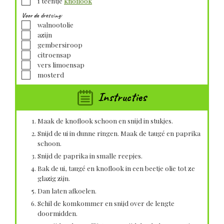
1
teentje
knoflook
Voor de dressing:
▢
walnootolie
▢
azijn
▢
gembersiroop
▢
citroensap
▢
vers
limoensap
▢
mosterd
Instructies
Maak de knoflook schoon en snijd in stukjes.
Snijd de ui in dunne ringen. Maak de taugé en paprika
schoon.
Snijd de paprika in smalle reepjes.
Bak de ui, taugé en knoflook in een beetje olie tot ze
glazig zijn.
Dan laten afkoelen.
Schil de komkommer en snijd over de lengte
doormidden.