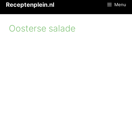
Ga
Receptenplein.nl
Menu
naar
de
inhoud
Oosterse salade