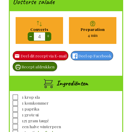
Oosterse salade
Couverts
Preparation
minuten
4
min
–
+
Deel dit recept via E-mail
Deel op Facebook
Recept afdrukken
Ingrediënten
▢
1
krop
sla
▢
1
komkommer
▢
1
paprika
▢
1
grote
ui
▢
125
gram
taugé
▢
een halve
winterpeen
▢