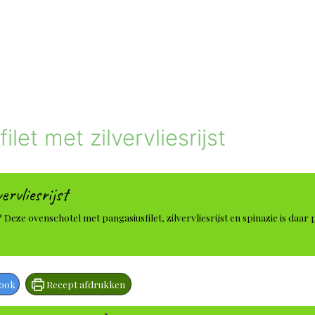
et met zilvervliesrijst
ervliesrijst
 Deze ovenschotel met pangasiusfilet, zilvervliesrijst en spinazie is daar
book
Recept afdrukken