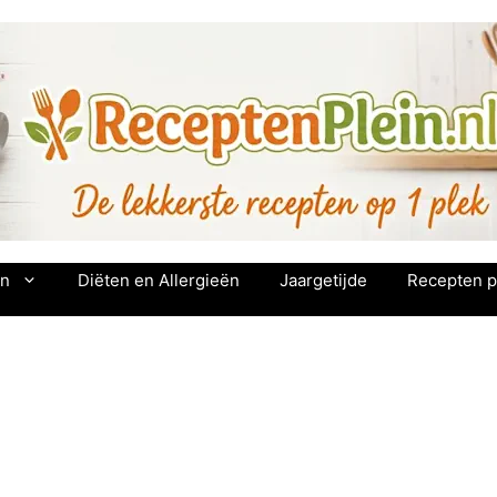
en
Diëten en Allergieën
Jaargetijde
Recepten p