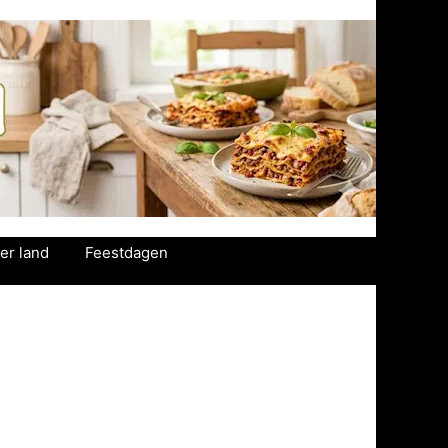
er land
Feestdagen