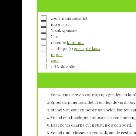
▢
200
g
pangasiusfilet
▢
100
g
rijst
▢
½
zak spinazie
▢
½
ui
▢
1
teentje
knoflook
▢
2
eetlepel(s)
geraspte kaas
▢
peper
▢
zout
▢
2
tl
kokosolie
Verwarm de oven voor op 190 graden en kook d
Spoel de pangasiusfilet af en dep de vis dro
Strooi wat zout en peper aan beide kanten van
Verhit een theelepel kokosolie in een koekenp
Laat de vis daarna even rusten op een bord.
Verhit ondertussen in een wokpan de rest van