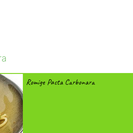
ra
Romige Pasta Carbonara