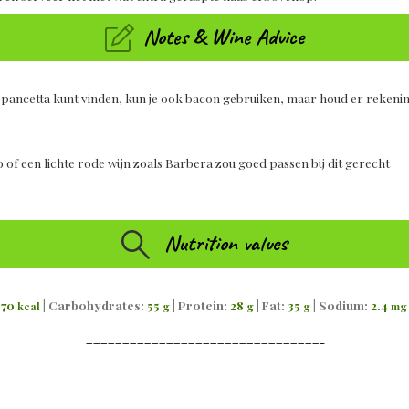
Notes & Wine Advice
n pancetta kunt vinden, kun je ook bacon gebruiken, maar houd er rekenin
 of een lichte rode wijn zoals Barbera zou goed passen bij dit gerecht
Nutrition values
70
|
Carbohydrates:
55
|
Protein:
28
|
Fat:
35
|
Sodium:
2.4
kcal
g
g
g
mg
————————————————————————————————–