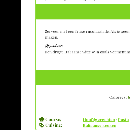
Serveer met een frisse rucolasalade. Als je gee
maken.
Wijnadvies:
Een droge Italiaanse witte wijn zoals Vermentino
Calories:
6
Course;
Hoofdgerechten
/
Pasta
Cuisine;
Italiaanse keuken