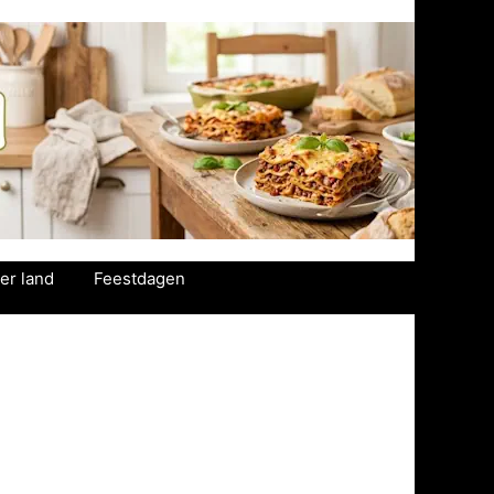
er land
Feestdagen