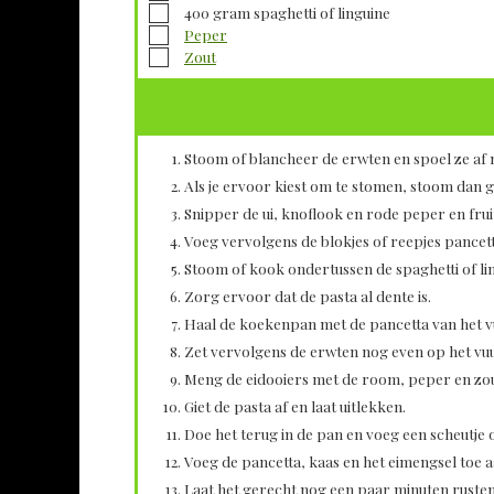
▢
400
gram
spaghetti of linguine
▢
Peper
▢
Zout
Stoom of blancheer de erwten en spoel ze af
Als je ervoor kiest om te stomen, stoom dan 
Snipper de ui, knoflook en rode peper en fruit
Voeg vervolgens de blokjes of reepjes pancetta
Stoom of kook ondertussen de spaghetti of lin
Zorg ervoor dat de pasta al dente is.
Haal de koekenpan met de pancetta van het vu
Zet vervolgens de erwten nog even op het vu
Meng de eidooiers met de room, peper en zou
Giet de pasta af en laat uitlekken.
Doe het terug in de pan en voeg een scheutje 
Voeg de pancetta, kaas en het eimengsel toe a
Laat het gerecht nog een paar minuten ruste