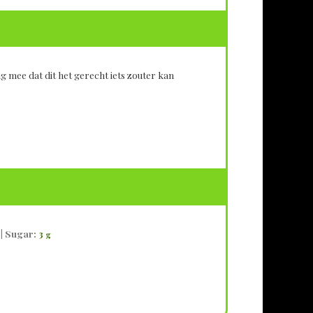
g mee dat dit het gerecht iets zouter kan
|
Sugar:
3
g