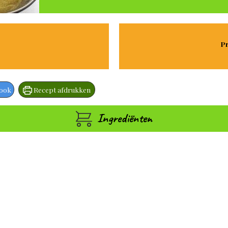
Pr
book
Recept afdrukken
Ingrediënten