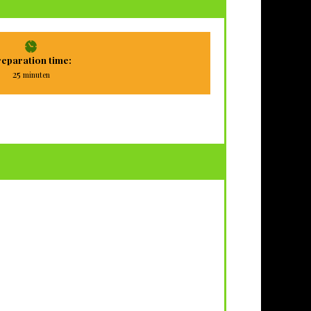
eparation time:
minuten
25
minuten