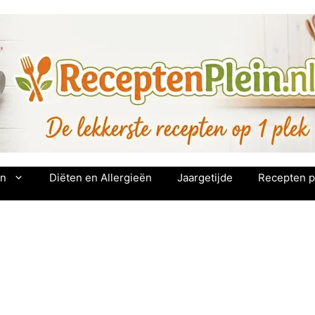
en
Diëten en Allergieën
Jaargetijde
Recepten p