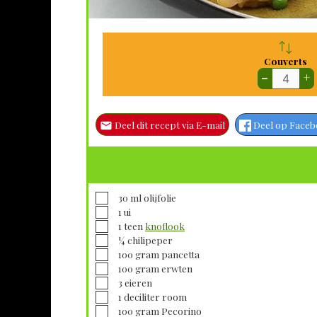
Couverts
–
+
Deel dit recept via E-mail
Deel op Face
▢
30
ml
olijfolie
▢
1
ui
▢
1
teen
knoflook
▢
¼
chilipeper
▢
100
gram
pancetta
▢
100
gram
erwten
▢
3
eieren
▢
1
deciliter
room
▢
100
gram
Pecorino