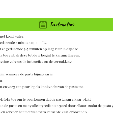
Instructies
 met koud water.
gedurende 2 minuten op 100 °C.
 ze gedurende 3-5 minuten op laag vuur in olijfolie.
 toe en bak deze tot de ui begint te karamelliseren.
guine volgens de instructies op de verpakking.
ur wanneer de pasta bijna gaar is.
ur.
t en voeg een paar lepels kookvocht van de pasta toe.
olijfolie toe om te voorkomen dat de pasta aan elkaar plakt.
an de pasta en meng alle ingrediënten goed door elkaar, zodat de pasta g
n en serveer het met wat extra geraspte kaas erbovenop.