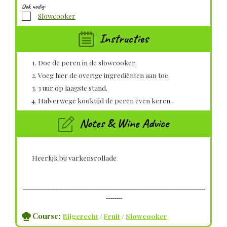
Ook nodig:
▢
Slowcooker
Instructies
Doe de peren in de slowcooker.
Voeg hier de overige ingrediënten aan toe.
3 uur op laagste stand.
Halverwege kooktijd de peren even keren.
Notes & Wine Advice
Heerlijk bij varkensrollade
------------------------------------------------------------------------------------------
--------
Course;
Bijgerecht
/
Fruit
/
Slowcooker