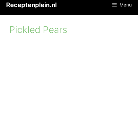
Ga
Receptenplein.nl
Menu
naar
de
inhoud
Pickled Pears