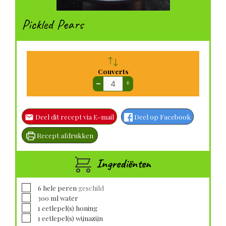
Pickled Pears
Couverts
–
+
Deel dit recept via E-mail
Deel op Facebook
Recept afdrukken
Ingrediënten
▢
6
hele peren
geschild
▢
300
ml
water
▢
1
eetlepel(s)
honing
▢
1
eetlepel(s)
wijnazijn