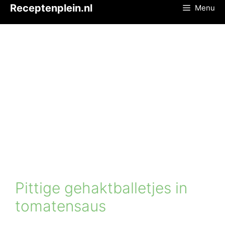
Ga
Receptenplein.nl
Menu
naar
de
inhoud
Pittige gehaktballetjes in
tomatensaus