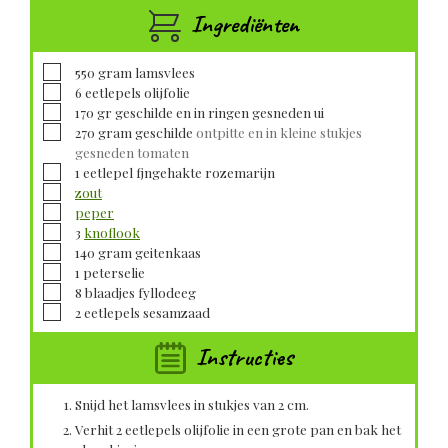
Ingrediënten
▢
550
gram
lamsvlees
▢
6
eetlepels
olijfolie
▢
170
gr geschilde en in ringen gesneden
ui
▢
270
gram
geschilde
ontpitte en in kleine stukjes
gesneden tomaten
▢
1
eetlepel
fjngehakte rozemarijn
▢
zout
▢
peper
▢
3
knoflook
▢
140
gram
geitenkaas
▢
1
peterselie
▢
8
blaadjes
fyllodeeg
▢
2
eetlepels
sesamzaad
Instructies
Snijd het lamsvlees in stukjes van 2 cm.
Verhit 2 eetlepels olijfolie in een grote pan en bak het