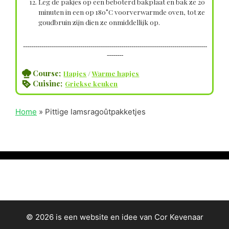
Leg de pakjes op een beboterd bakplaat en bak ze 20
minuten in een op 180°C voorverwarmde oven, tot ze
goudbruin zijn dien ze onmiddellijk op.
------------------------------------------------------------------------------------------
--------
Course;
Hapjes
/
Warme hapjes
Cuisine;
Griekse keuken
Home
»
Pittige lamsragoûtpakketjes
© 2026 is een website en idee van Cor Kevenaar