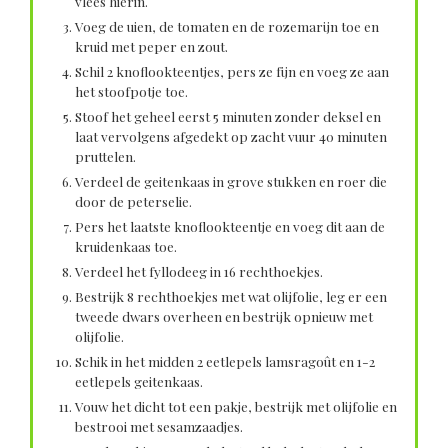
vlees hierin.
Voeg de uien, de tomaten en de rozemarijn toe en
kruid met peper en zout.
Schil 2 knoflookteentjes, pers ze fijn en voeg ze aan
het stoofpotje toe.
Stoof het geheel eerst 5 minuten zonder deksel en
laat vervolgens afgedekt op zacht vuur 40 minuten
pruttelen.
Verdeel de geitenkaas in grove stukken en roer die
door de peterselie.
Pers het laatste knoflookteentje en voeg dit aan de
kruidenkaas toe.
Verdeel het fyllodeeg in 16 rechthoekjes.
Bestrijk 8 rechthoekjes met wat olijfolie, leg er een
tweede dwars overheen en bestrijk opnieuw met
olijfolie.
Schik in het midden 2 eetlepels lamsragoût en 1-2
eetlepels geitenkaas.
Vouw het dicht tot een pakje, bestrijk met olijfolie en
bestrooi met sesamzaadjes.