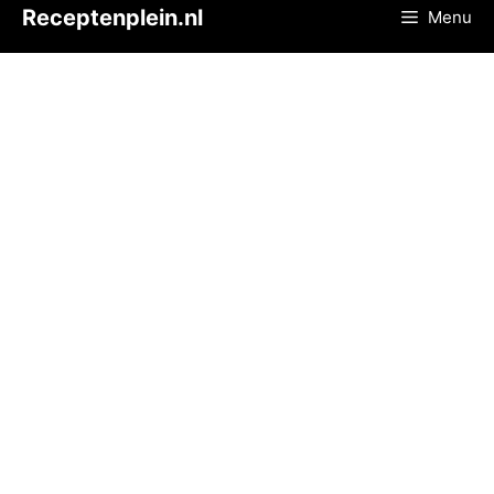
Ga
Receptenplein.nl
Menu
naar
de
inhoud