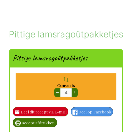
Pittige lamsragoûtpakketjes
Pittige lamsragoûtpakketjes
Couverts
–
+
Deel dit recept via E-mail
Deel op Facebook
Recept afdrukken