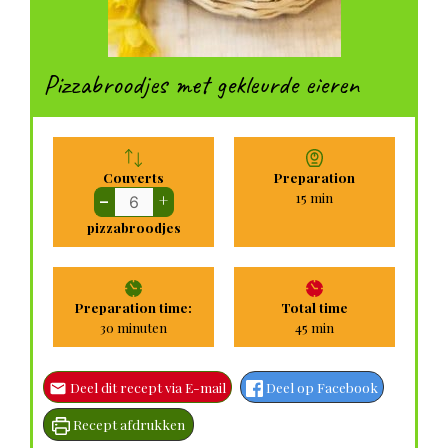
Pizzabroodjes met gekleurde eieren
Couverts
Preparation
minuten
15
min
–
+
pizzabroodjes
Preparation time:
Total time
minuten
minuten
30
minuten
45
min
Deel dit recept via E-mail
Deel op Facebook
Recept afdrukken