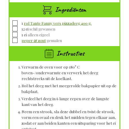
Ingrediënten
▢
1
rol Tante Fanny vers pizzadeeg 400 g.
▢
12
ei
schil gewassen
▢
1
ei
alleen eigeel
▢
peper & zout
gemalen
Instructies
Verwarm de oven voor op 180° C
boven-/onderwarmte en verwerk het deeg
rechtstreeks uit de koelkast.
Rol het deeg met het meegerolde bakpapier uit op de
bakplaat.
Verdeel het deeg in 6 lange repen over de langste
kant van het deeg.
Neem een strook, sla deze dubbel en twist de strook,
vorm een ovaal en druk het midden tegen elkaar aan,
zodat er aan beiden kanten een uitsparing voor het ei
ontstaat.