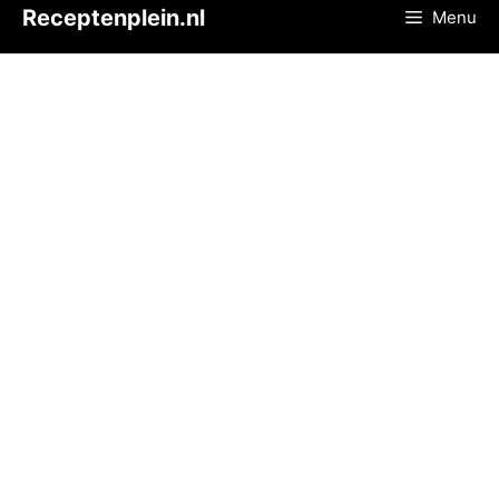
Ga
Receptenplein.nl
Menu
naar
de
inhoud